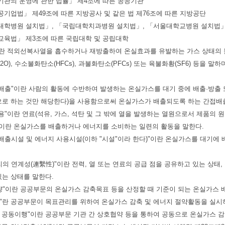
기관의 운영에 관한 법률」 제4조에 따른 공공기관
공기업법」 제49조에 따른 지방공사 및 같은 법 제76조에 따른 지방공단
립대학병원 설치법」, 「국립대학치과병원 설치법」, 「서울대학교병원 설치법
교육법」 제3조에 따른 국립대학 및 공립대학
스"란 적외선복사열을 흡수하거나 재방출하여 온실효과를 유발하는 가스 상태의 물질로
2O), 수소불화탄소(HFCs), 과불화탄소(PFCs) 또는 육불화황(SF6) 등을 말
스 배출"이란 사람의 활동에 수반하여 발생하는 온실가스를 대기 중에 배출·방출
으로 하는 것만 해당한다)을 사용함으로써 온실가스가 배출되도록 하는 간접배
사용"이란 연료(석유, 가스, 석탄 및 그 밖에 열을 발생하는 열원으로서 제품의
동"이란 온실가스를 배출하거나 에너지를 소비하는 일련의 활동을 말한다.
스 배출시설 및 에너지 사용시설(이하 "시설"이라 한다)"이란 온실가스를 대기에 
관리의 연계성(連繫性)"이란 전력, 열 또는 연료의 공급 점을 공유하고 있는 상
있는 상태를 말한다.
출량"이란 공공부문의 온실가스 감축목표 등을 산정할 때 기준이 되는 온실가스 
연도"란 공공부문이 목표관리를 위하여 온실가스 감축 및 에너지 절약활동을 실시하
부문 공동이행"이란 공공부문 기관 간 상호협약 등을 통하여 공동으로 온실가스 