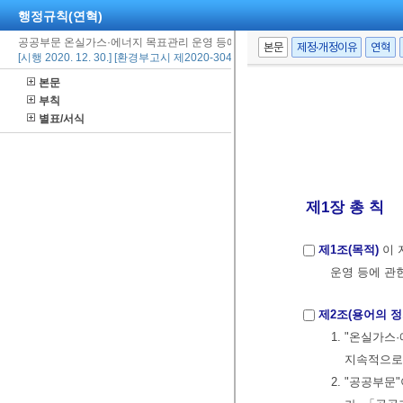
행정규칙(연혁)
공공부문 온실가스·에너지 목표관리 운영 등에 관한 지침
본문
제정·개정이유
연혁
[시행 2020. 12. 30.] [환경부고시 제2020-304호, 2020. 12. 30., 일부개정]
본문
부칙
별표/서식
제1장 총 칙
제1조(목적)
이 
운영 등에 관
제2조(용어의 정
1. "온실가
지속적으로
2. "공공부