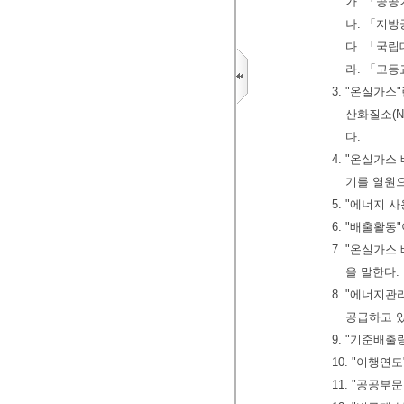
가. 「공공
나. 「지방
다. 「국
라. 「고등
3. "온실가
산화질소(N
다.
4. "온실가
기를 열원
5. "에너지 
6. "배출활
7. "온실가
을 말한다.
8. "에너지
공급하고 
9. "기준배
10. "이행
11. "공공