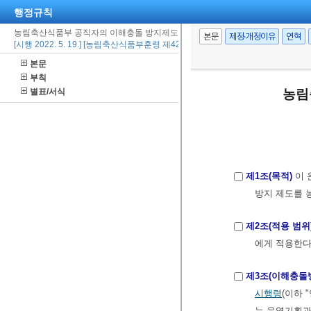
행정규칙
농림축산식품부 공직자의 이해충돌 방지제도 운영지침
본문
제정·개정이유
연혁
[시행 2022. 5. 19.] [농림축산식품부훈령 제426호, 2022. 4. 29., 제정]
본문
부칙
별표/서식
농림
제1조(목적)
이 
방지 제도를 
제2조(적용 범위
에게 적용한다
제3조(이해충돌
시행령
(이하 
는 운영기획과