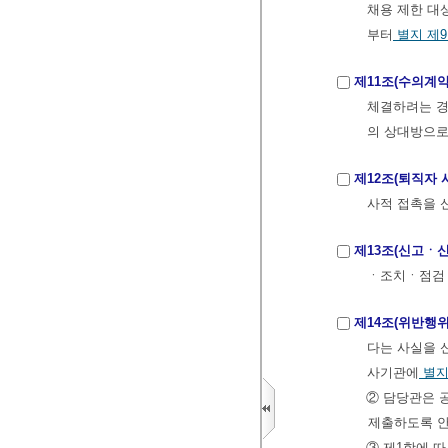
채용 제한 대
부터
별지 제
제11조(수의계약
체결하려는 
의 상대방으
제12조(퇴직자 
사적 접촉을 
제13조(신고ㆍ
ㆍ조치ㆍ점검ㆍ
제14조(위반행위
다는 사실을 
사기관에
별지
② 담당관은 
제출하도록 안
③ 제1항에 