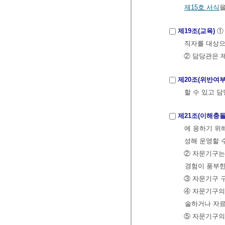
제15호 서식
을
제19조(교육)
①
직자를 대상으
② 담당관은 
제20조(위반여부
할 수 있고 
제21조(이해충
에 응하기 위
성해 운영할 
② 자문기구는
경험이 풍부한
③ 자문기구 
④ 자문기구의
술하거나 자료
⑤ 자문기구의