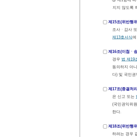
지지 않도록 
제15조(위반행위
조사ㆍ감사 또
제13호서식
에
제16조(이첩ㆍ송
경우
법
제19
동의하지 아니
다) 및 국민
제17조(종결처리
은 신고 또는
(국민권익위원
한다.
제18조(위반행
하려는 경우 