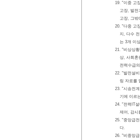
19. "이중 
고장, 발전
고장, 그밖
20. "다중 
지, 다수 
는 3개 이
21. "비상
상, 사회혼
전력수급의
22. "발전
링 자료를 
23. "시송
기에 이르
24. "전력
제어, 감시
25. "중앙
다.
26. "비중