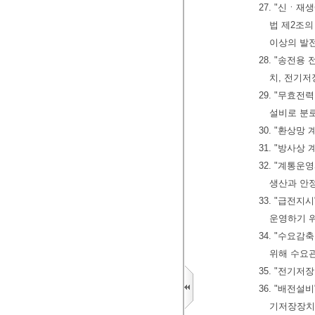
27. "신ㆍ
법 제2조의
이상의 발전
28. "송전
치, 전기저
29. "무효
설비로 분
30. "환상망
31. "방사상
32. "계통
생산과 안
33. "급전
운영하기 
34. "수요
위해 수요
35. "전기저
36. "배전
기저장장치