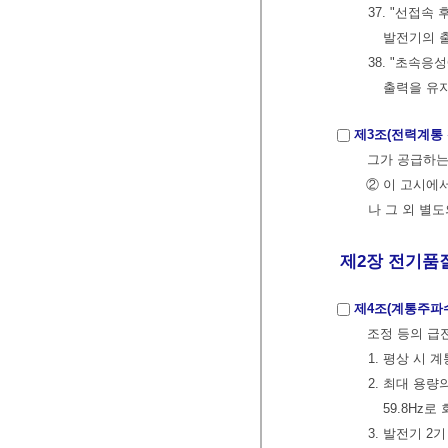
37. "선접
발전기의 
38. "초속
출력을 유지
제3조(전력계통 
그가 공급하는
② 이 고시에
나 그 외 별
제2장 전기품
제4조(계통주파
조정 등의 급
1. 평상 시 
2. 최대 용량
59.8Hz
3. 발전기 