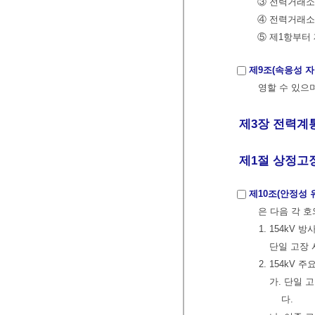
③ 전력거래소
④ 전력거래소
⑤ 제1항부터
제9조(속응성 자
영할 수 있으
제3장 전력계통
제1절 상정고
제10조(안정성 
은 다음 각 호
1. 154kV 
단일 고장 
2. 154kV 
가. 단일 
다.