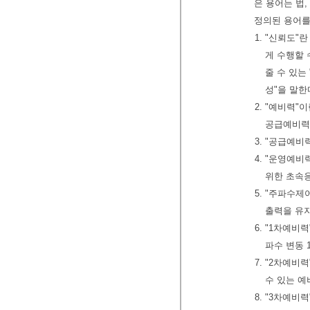
은 용어는 법
정의된 용어를
1. "신뢰도
게 수행할 
줄 수 있는
성"을 말한
2. "예비력
공급예비력
3. "공급예
4. "운영예
위한 초속응
5. "주파수
출력을 유지
6. "1차예비
파수 변동 
7. "2차예비
수 있는 예
8. "3차예