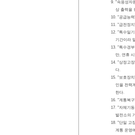
9. "속응성
상 출력을 
10. "공급
11. "급전
12. "특수
기간이라 
13. "특수
만, 연휴 
14. "상정
다.
15. "보호
인을 전력
한다.
16. "계통
17. "자체
발전소의 기
18. "단일 
계통 운영에