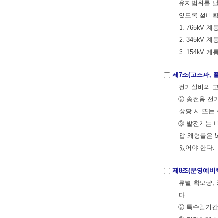
유지범위를 달
있도록 설비확
1. 765kV 계통
2. 345kV 계통
3. 154kV 계통
제7조(고조파, 
전기설비의 고
② 송전용 전
상황 시 또는
③ 발전기는 
압 왜형률은 
있어야 한다.
제8조(운영예비
류별 확보량,
다.
② 특수일기간