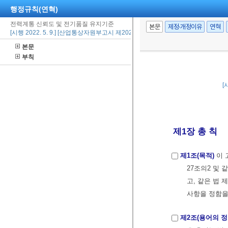
행정규칙(연혁)
전력계통 신뢰도 및 전기품질 유지기준
본문
제정·개정이유
연혁
[시행 2022. 5. 9.] [산업통상자원부고시 제2022-79호, 2022. 5. 9., 일부개정]
본문
부칙
[
제1장 총 칙
제1조(목적)
이 
27조의2 및
고, 같은 법
사항을 정함을
제2조(용어의 정