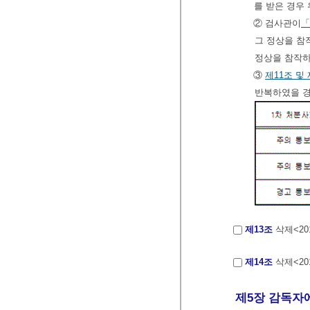
를 받은 경우 
② 검사관이
「
그 정상을 참작
정상을 참작하
③
제11조 및
반복하였을 경
제13조
삭제<2018
제14조
삭제<2018
제5장 감독자에