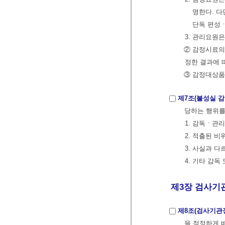
명한다. 다
단독 편성
3. 관리요원
② 감정시료의
정한 결과에 
③ 감정대상품
제7조(불성실 감
당하는 행위를
1. 감독ㆍ관
2. 적출된 
3. 사실과 
4. 기타 감
제3장 검사기관
제8조(검사기관
을 적정하게 