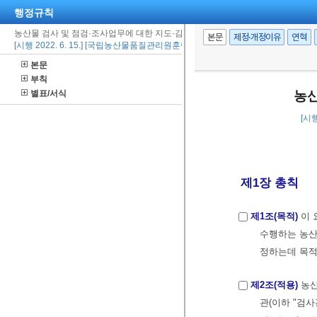
행정규칙
농산물 검사 및 점검·조사업무에 대한 지도·감독 요령
본문
제정·개정이유
연혁
[시행 2022. 6. 15.] [국립농산물품질관리원훈령 제223호, 2022. 6. 15., 일부개정]
본문
부칙
별표/서식
농산
[시행
제1장 총칙
제1조(목적)
이 
수행하는 농산
정하는데 목적
제2조(적용)
농산
관(이하 "검