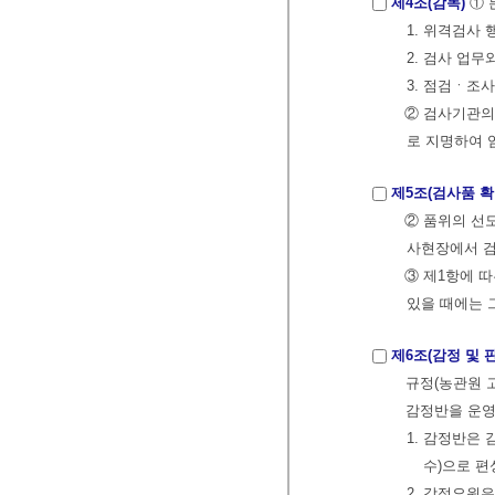
제4조(감독)
① 
1. 위격검사
2. 검사 업
3. 점검ㆍ조
② 검사기관의
로 지명하여 
제5조(검사품 확
② 품위의 선
사현장에서 검
③ 제1항에 
있을 때에는 
제6조(감정 및 
규정(농관원 
감정반을 운
1. 감정반은
수)으로 편
2. 감정요원