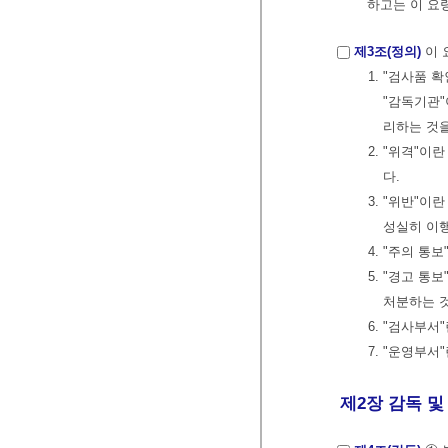
하고는 이 요
제3조(정의)
이 
1. "검사품
"감독기관"
리하는 것
2. "위격"
다.
3. "위반"
성실히 이
4. "주의 
5. "경고 
처분하는 
6. "검사부
7. "운영부
제2장 감독 및