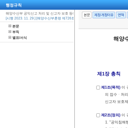
행정규칙
해양수산부 공익신고 처리 및 신고자 보호 등에 관한 규정
본문
제정·개정이유
연혁
[시행 2023. 11. 29.] [해양수산부훈령 제726호, 2023. 11. 29., 일부개정]
본문
부칙
별표/서식
해양수
제1장 총칙
제1조(목적)
이 
의 접수ㆍ처리
신고자 보호제
제2조(정의)
이 
1. "공익침해