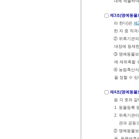
내에 제출하여
제3조(명예동물
라 한다)은
제
한 자 중 적
② 위촉기관의
대장에 등재한
③ 명예동물보
에 재위촉할 
④ 농림축산식
을 정할 수 있
제4조(명예동물
음 각 호와 같
1. 동물등록
2. 위촉기관
관과 공동
② 명예동물
등, 동물보호