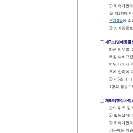
② 위촉기관의
을 제1항에 
조제3항
에 의
③ 명예동물보
제7조(명예동물
따른 임무를 수
무원 여비규정에
범위 내에서 
우에 한하여 
②
제6조
에 
1항의 활동수
제8조(행정사항)
관의 위촉 및
② 활동실적이
③ 위촉기관의
경우에는 훼손