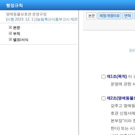
행정규칙
명예동물보호관 운영규정
본문
제정·개정이유
연혁
[시행 2023. 12. 1.] [농림축산식품부고시 제2023-89호, 2023. 12. 1., 일부개정]
본문
부칙
별표/서식
[시
제1조(목적)
이 
운영에 관한 
제2조(명예동물
갖추고 명예동
호관 신청서
본부장"이라 
한다) 또는 