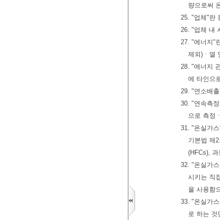
량으로써 
25. "업체
26. "업체 
27. "에너지
제외)ㆍ열 
28. "에너지
에 타인으로
29. "연소
30. "연속측정
으로 측정ㆍ
31. "온실
기본법 제2
(HFCs),
32. "온실
시키는 직접
을 사용함
33. "온실
로 하는 