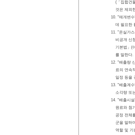
(「집합건물
것은 제외한
10. "매개
데 필요한 
11. "온실
비공개 신
기본법」(이
를 말한다.
12. "배출
료의 연속적
일정 등을 
13. "배출계
소각량 또는
14. "배출시
원료와 첨가
공정 전체를
군을 말하
역할 및 기