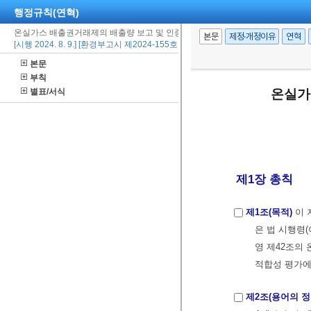
행정규칙(연혁)
온실가스 배출권거래제의 배출량 보고 및 인증에 관한 지침
본문
제정·개정이유
연혁
[시행 2024. 8. 9.] [환경부고시 제2024-155호, 2024. 8. 9., 일부개정]
본문
부칙
별표/서식
온실가
제1장 총칙
제1조(목적)
이 
은 법 시행령(
영 제42조의 
적합성 평가에
제2조(용어의 정