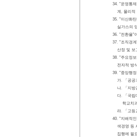
34. "운영
계, 물리적
35. "이산
실가스의 
36. "전환
37. "조직
산정 및 보
38. "주요정
전자적 방
39. "중앙
가. 「공공
나. 「지방
다. 「국
학교치과
라. 「고등
40. "지배적
색경영 등 
집행에 필