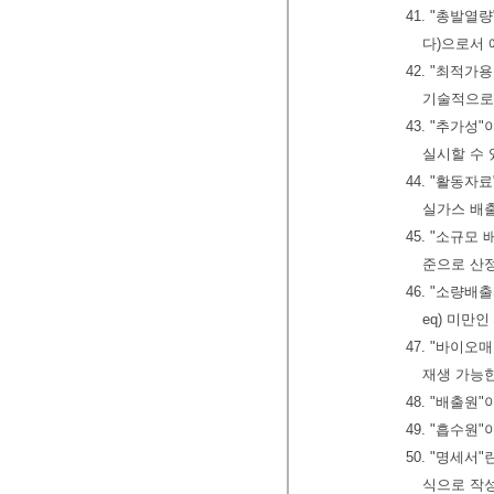
41. "총발
다)으로서
42. "최적가용
기술적으로 
43. "추가
실시할 수 
44. "활동자
실가스 배
45. "소규
준으로 산정
46. "소량배
eq) 미만
47. "바이
재생 가능한
48. "배출
49. "흡수
50. "명세
식으로 작