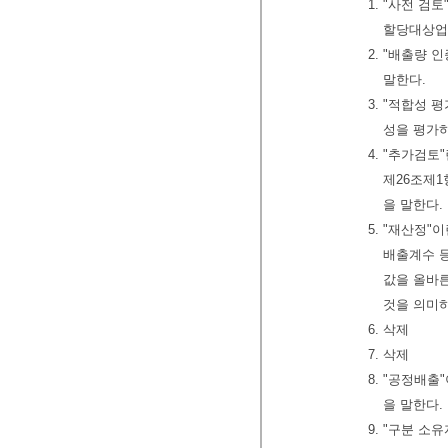
1. "사전 
할당대상업
2. "배출량
말한다.
3. "적합성
성을 평가
4. "추가검
제26조제1
을 말한다.
5. "재산정
배출계수 등
값을 올바른
것을 의미하
6. 삭제
7. 삭제
8. "공정배
을 말한다.
9. "구분 