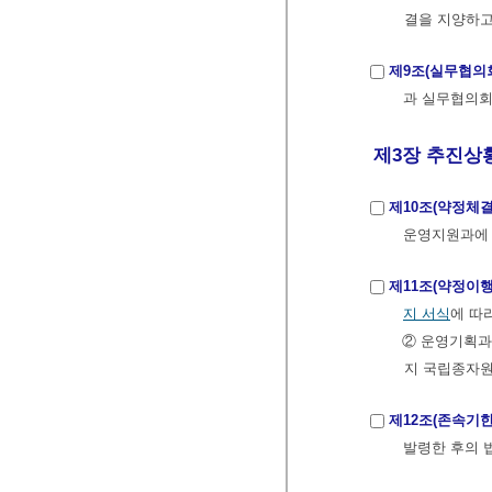
결을 지양하고
제9조(실무협의
과 실무협의회
제3장 추진상황 
제10조(약정체결
운영지원과에 
제11조(약정이행
지 서식
에 따
② 운영기획과
지 국립종자
제12조(존속기한
발령한 후의 법