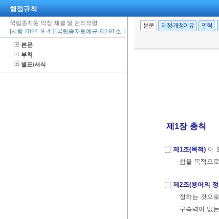
행정규칙
국립종자원 약정 체결 및 관리요령
본문
제정·개정이유
연혁
[시행 2024. 9. 4.] [국립종자원예규 제191호, 2024. 9. 4., 일부개정]
본문
부칙
별표/서식
제1장 총칙
제1조(목적)
이 
함을 목적으로
제2조(용어의 정
정하는 것으로
구속력이 없는