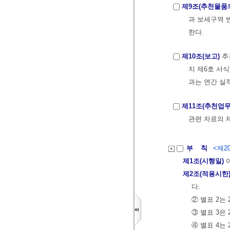
제9조(추천물품
과 보세구역 
한다.
제10조(보고)
추
지 제6호 서
과는 연간 실
제11조(추천업무
관련 자료의 
부 칙
<제20
제1조(시행일)
이
제2조(적용시한
다.
② 별표 2는
③ 별표 3은 
④ 별표 4는 