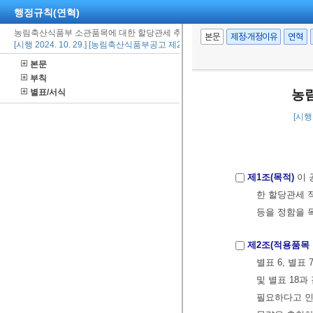
행정규칙(연혁)
농림축산식품부 소관품목에 대한 할당관세 추천요령
본문
제정·개정이유
연혁
[시행 2024. 10. 29.] [농림축산식품부공고 제2024-454호, 2024. 10. 28., 폐지제정
본문
부칙
별표/서식
농
[시행 
제1조(목적)
이 
한 할당관세 
등을 정함을 
제2조(적용품목 
별표 6, 별표 7
및 별표 18
필요하다고 인