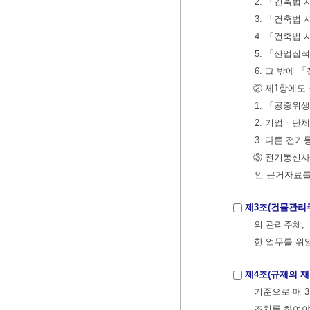
2. 「건축법
3. 「건축법
4. 「건축법 
5. 「산업집
6. 그 밖에
② 제1항에도
1. 「공중위
2. 기업ㆍ단
3. 다른 전
③ 전기통신사
인 근거자료를
제3조(건물관리
의 관리주체,
한 업무를 위
제4조(규제의 재
기준으로 매 3
조치를 하여야