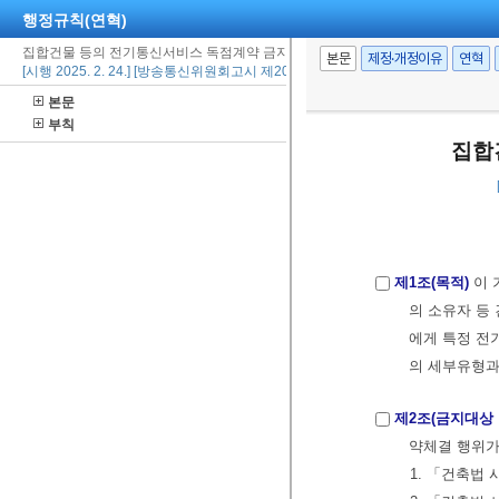
행정규칙(연혁)
집합건물 등의 전기통신서비스 독점계약 금지 세부기준
본문
제정·개정이유
연혁
[시행 2025. 2. 24.] [방송통신위원회고시 제2025-1호, 2025. 2. 24., 제정]
본문
부칙
집합
제1조(목적)
이 
의 소유자 등
에게 특정 전
의 세부유형과
제2조(금지대상 
약체결 행위가
1. 「건축법