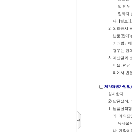
업 범위
일까지 
나. [별표1
2. 외화표시 
납품(판매
거래법」에 
경우는 원
3. 계산결과
비율, 평점
리에서 반
제7조(평가방법)
심사한다.
② 납품실적,
1. 납품실적평
가. 계약
유사물품
나. 계약