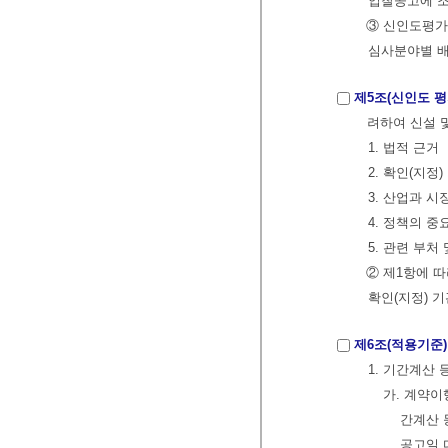
입찰공고에 
③ 신인도평가
심사분야별 배
제5조(신인도 
려하여 신설 
1. 법적 근거
2. 확인(지정
3. 산업과 
4. 정책의 중
5. 관련 부처
② 제1항에 
확인(지정) 
제6조(적용기준)
1. 기간계산
가. 계약이
간계산 
공고일 