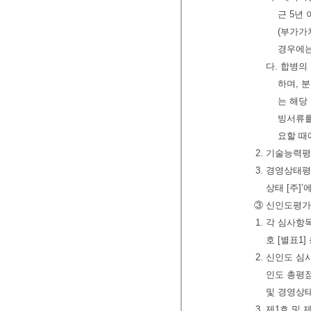
근 5년
(부가가
경우에는
다. 합병의
하며, 
는 해당
빙서류를
요할 때
2. 기술능력평가
3. 경영상태평
상태 [주]’
③ 신인도평가는
1. 각 심사항
호 [별표1
2. 신인도 심
인도 총평
및 경영상
3. 제1호 