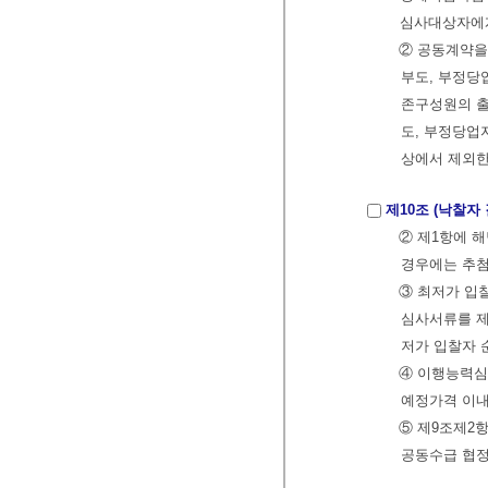
심사대상자에게
② 공동계약을
부도, 부정당
존구성원의 출
도, 부정당업
상에서 제외
제10조 (낙찰자 
② 제1항에 
경우에는 추첨
③ 최저가 입
심사서류를 제
저가 입찰자 
④ 이행능력심
예정가격 이내
⑤ 제9조제2
공동수급 협정