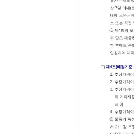
류가 누락되었
상 7일 이내
내에 보완서류를
스 또는 직접
⑤ 제4항의 
되 당초 제출
한 후에도 종
입찰자에 대하
제4조(배점기준 
1. 추정가격이
2. 추정가격이
3. 추정가격
의 기획재정
표 3]
4. 추정가격이
② 물품의 특
서 가ㆍ감 조