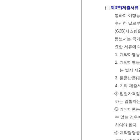
제3조(제출서류 
통하여 이행능
수신한 날로부
(G2B)시스
통보서는 국가
요한 서류에 
1. 계약이행
2. 계약이행능
는 별지 제2
3. 물품납품
4. 기타 제출
② 입찰가격점
하는 입찰자
③ 계약이행능
수 없는 경우
하여야 한다.
④ 계약담당공