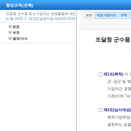
행정규칙(연혁)
조달청 군수품 중소기업자간 경쟁물품에 대한 계약이행능력심사 세부기준
본문
제정·개정이유
연혁
[시행 2025. 3. 18.] [조달청지침 제2025-2310호, 2025. 3. 14., 일부개정]
본문
부칙
별표/서식
조달청 군수품
제1조(목적)
이 
군, 공군 및
기업자간 경쟁
기준(이하 "
제2조(심사대상)
벤처기업부장관
결정하는 입찰