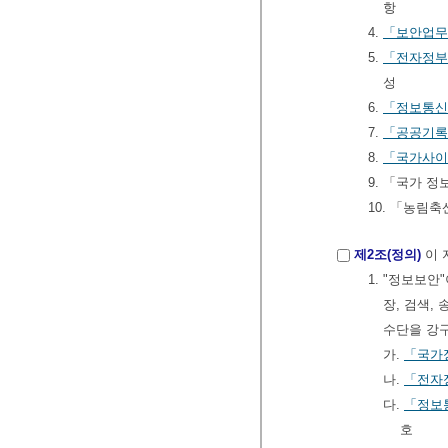
항
4.
「보안업무
5.
「전자정부
성
6.
「정보통신
7.
「공공기록
8.
「국가사이
9. 「국가 
10. 「농림
제2조(정의)
이 
1. "정보보
장, 검색,
수단을 강구
가.
「국가
나.
「전자
다.
「정보
호