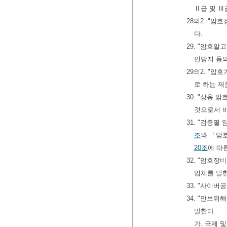
Ⅱ급 및 
28의2. "
다.
29. "암호
인방지 등
29의2. "
로 하는 제
30. "상용
것으로서 비
31. "검증필
조
와 「암
20조
에 따
32. "암호
업체를 말
33. "사이버
34. "안보
말한다.
가. 국제 