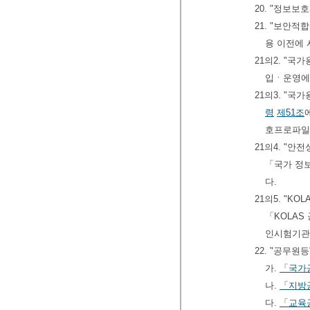
20. "정보
21. "보안적
용 이전에 
21의2. "
입ㆍ운영에
21의3. "국가용
령
제51조
호프로파일
21의4. "
「국가 정
다.
21의5. "K
「KOLAS
인시험기관
22. "공무
가.
「국가
나.
「지방
다.
「교육