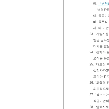
라.
「병역
병역판정
마. 공공
바. 공무직
사. 타 기
23. "개별
받은 공무
허가를 받
24. "전자
오작동 유
25. "대도
설전자파(
포함한 전자
26. "고출력
의도적으로
27. "정보보
각급기관의
28. "암호