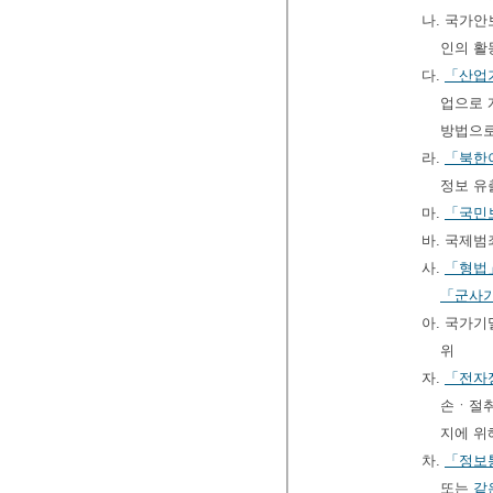
나. 국가안
인의 활
다.
「산업
업으로 
방법으로
라.
「북한
정보 유
마.
「국민
바. 국제
사.
「형법
「군사
아. 국가기
위
자.
「전자
손ㆍ절취
지에 위
차.
「정보
또는
같