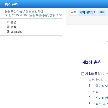
행정규칙
농림축산식품부 정보보안지침
본문
제정·개정이유
연혁
[시행 2025. 4. 30.] [농림축산식품부훈령 제539호, 2025. 4. 30., 일부개정]
본문
부칙
별표/서식
제1장 총칙
제1조(목적)
이 
으로 한다.
1.
「국가정보
조정
2.
「사이버안
3.
「정보 및