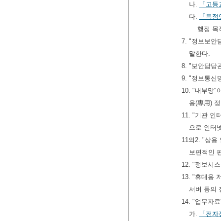
나.
「고등
다.
「특정
행정 목
7. "정보보
말한다.
8. "보안담당
9. "정보통신
10. "내부
용(專用) 
11. "기관
으로 인터
11의2. "
보편적인 
12. "정보시
13. "휴대
서버 등의
14. "업무자
가.
「전자