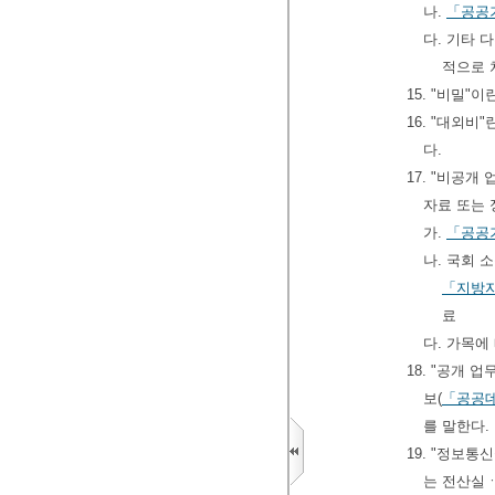
나.
「공공
다. 기타
적으로 
15. "비밀"
16. "대외비
다.
17. "비공
자료 또는 
가.
「공공
나. 국회 
「지방
료
다. 가목에
18. "공개
보(
「공공데
를 말한다.
19. "정보
는 전산실