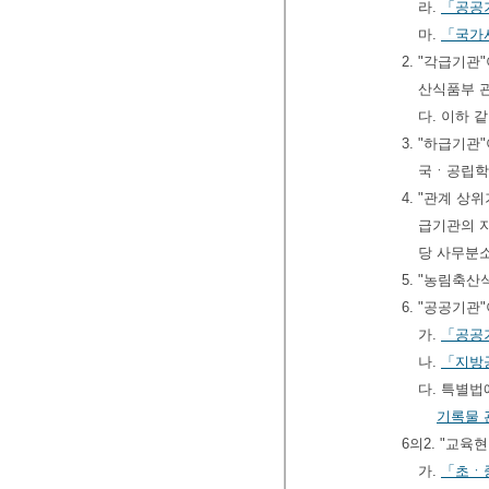
라.
「공공
마.
「국가
2. "각급기
산식품부 
다. 이하 
3. "하급기
국ㆍ공립학
4. "관계 상
급기관의 지
당 사무분소
5. "농림축
6. "공공기관
가.
「공공
나.
「지방
다. 특별법
기록물 
6의2. "교
가.
「초ㆍ