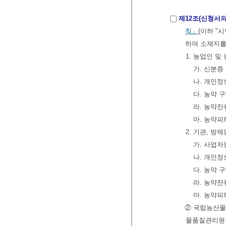
제12조(신청서의
칙」
(이하 "
하여 소재지를
1. 농업인 
가. 신분증
나. 개인정
다. 농약 
라. 농약잔
마. 농약피
2. 기관, 방
가. 사업자
나. 개인정
다. 농약 
라. 농약잔
마. 농약피
② 국립농산물
물품질관리원