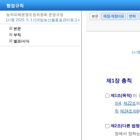
행정규칙
농약피해분쟁조정위원회 운영규정
본문
제정·개정이유
연혁
[시행 2025. 5. 1.] [국립농산물품질관리원고시 제2025-5호, 2025. 5. 1., 일부개정]
본문
부칙
별표/서식
[시행
제1장 총칙
제1조(목적)
이 
의4
,
제22조
의
칙
제24조의6
제2조(다른 법령
정에서 정하는