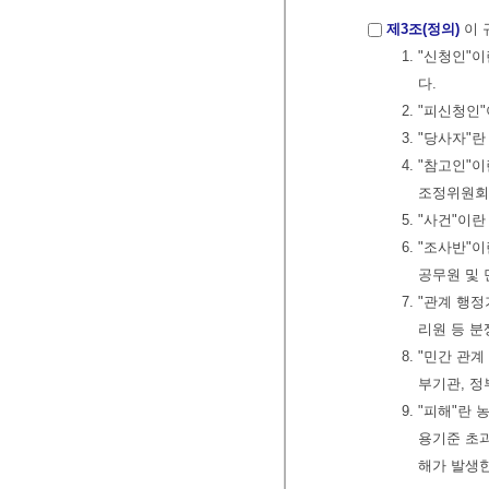
제3조(정의)
이 
1. "신청인
다.
2. "피신청
3. "당사자
4. "참고인
조정위원회가
5. "사건"
6. "조사반
공무원 및 
7. "관계
리원 등 
8. "민간 
부기관, 
9. "피해"
용기준 초과
해가 발생