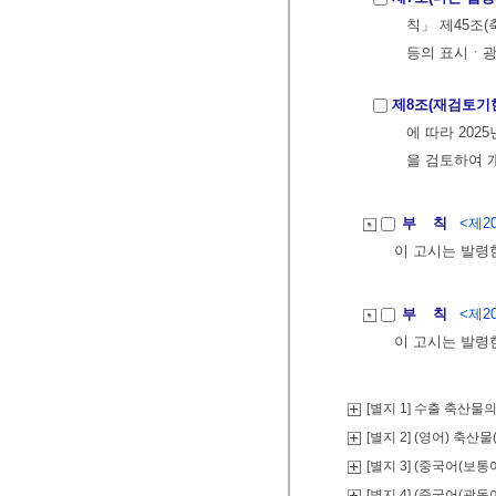
칙」 제45조
등의 표시ㆍ광
제8조(재검토기
에 따라 202
을 검토하여 
부 칙
<제20
이 고시는 발령
부 칙
<제20
이 고시는 발령
[별지 1] 수출 축산
[별지 2] (영어) 축
[별지 3] (중국어(보
[별지 4] (중국어(광