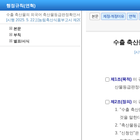
행정규칙(연혁)
수출 축산물의 외국어 축산물등급판정확인서 발급 등에 관한 규정
본문
제정·개정이유
연혁
[시행 2025. 5. 22.] [농림축산식품부고시 제2025-57호, 2025. 5. 22., 일부개정]
본문
부칙
별표/서식
수출 축산
[시
제1조(목적)
이 
산물등급판정확
제2조(정의)
이 
1. "수출 
것을 말한
2. "축산물
3. "신청인