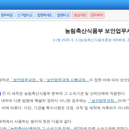
첨부파일
신구법비교
법령체계도
법령비교
음성지원
점자뷰어
농림축산식품부 보안업무
[시행 2026. 6. 1.] [농림축산식품부훈령 제596호, 20
세칙은
「보안업무규정」
및
「보안업무규정 시행규칙」
이 정한 바에 따라 보
)
① 이 세칙은 농림축산식품부 본부와 그 소속기관 및 산하단체에 적용한다.
 대하여 다른 법령에 특별히 정하지 아니한 경우에는
「보안업무규정」
(이하 
 바에 따른다. 다만, 기관별 특수사항은 규정, 규칙 및 세칙에 저촉되지 아니
세칙에서 사용하는 용어의 뜻은 다음과 같다.
"이란
「농림축산식품부와 그 소속기관 직제」
제2조
에 따른 소속기관을 말한다