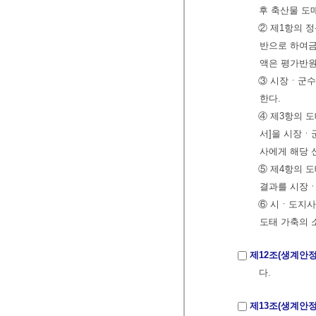
후 축산물 도
② 제1항의 
반으로 하여
액은 평가반원
③ 시장ㆍ군수
한다.
④ 제3항의 
서]을 시장ㆍ
사에게 해당 
⑤ 제4항의 
결과를 시장
⑥ 시ㆍ도지사
도태 가축의 
제12조(생계안정
다.
제13조(생계안