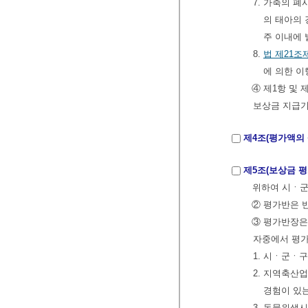
7. 가축의 
의 태아의
주 이내에
8.
법
제21조
에 의한 이
④ 제1항 및
보상금 지급
제4조(평가액의
제5조(보상금 평
위하여 시ㆍ군
② 평가반은 
③ 평가반장은
자중에서 평가
1. 시ㆍ군ㆍ
2. 지역축산
경험이 있
3. 동물위생