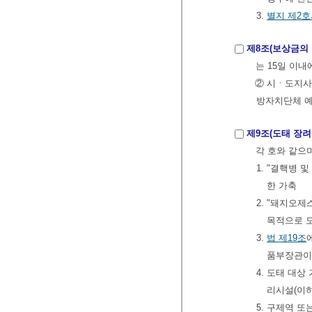
3.
별지 제2
제8조(보상금의 
는 15일 이
② 시ㆍ도지사
방자치단체 예
제9조(도태 장려
각 호와 같으
1. "결핵병
한 가축
2. "돼지오
목적으로 
3.
법
제19조
품부장관이
4. 도태 대
리시설(이하
5. 구제역 