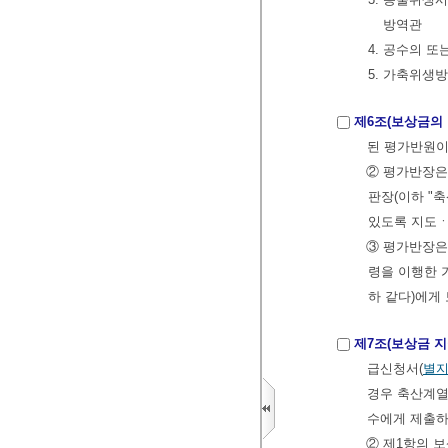
방역관
4. 공수의 
5. 가축위생
제6조(보상금의 
된 평가반원이
② 평가반장은
판장(이하 "
있도록 지도
③ 평가반장은
령을 이행한 
하 같다)에게
제7조(보상금 
급신청서(
별지
경우 축산계
수에게 제출하
② 제1항의 