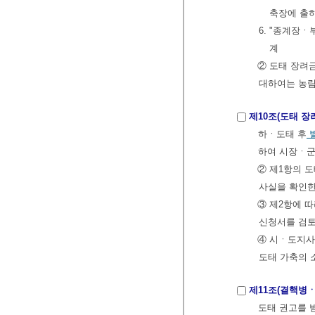
축장에 출
6. "종계장
계
② 도태 장려
대하여는 농림
제10조(도태 장
하ㆍ도태 후
별
하여 시장ㆍ군
② 제1항의 
사실을 확인한
③ 제2항에 
신청서를 검토
④ 시ㆍ도지사
도태 가축의 
제11조(결핵병ㆍ
도태 권고를 