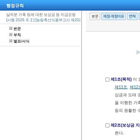
행정규칙
살처분 가축 등에 대한 보상금 등 지급요령
본문
제정·개정이유
연혁
[시행 2026. 6. 2.] [농림축산식품부고시 제2026-62호, 2026. 6. 2., 일부개정]
본문
부칙
별표/서식
[
제1조(목적)
이 
제11조
,
제12
상금과 도태 
을 이행한 가
등의 원활한 
제2조(보상금 
른다.