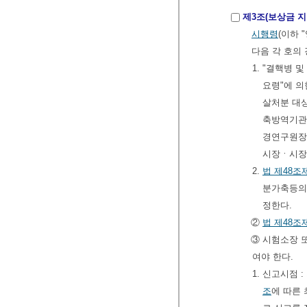
제3조(보상금 지
시행령
(이하 
다음 각 호의
1. "결핵병
요령"에 의
살처분 대
축방역기관
경연구원장
시장ㆍ시장ㆍ
2.
법
제48조
분가축등의
정한다.
②
법
제48조
③ 시험소장 
여야 한다.
1. 신고시점 
조
에 따른