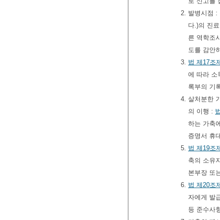
로 신고를
2. 발병시점
다.)의 진
른 역학조사
도를 감안
3.
법
제17조
에 따라 소
록부의 기
4. 살처분한
의 이행 :
하는 가축에
증명서 휴
5.
법
제19조
축의 소유자
본부장 또
6.
법
제20조
자에게 발급
등 준수사