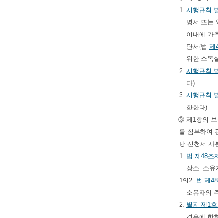
1.
시행규칙
명서 또는
이내에 가
단서(법
제
위한 소독
2.
시행규칙
별
다)
3.
시행규칙
한한다)
③ 제1항의 
를 첨부하여 
당 신청서 사
1.
법
제48조
장소, 소유
1의2.
법
제4
소유자의 주
2.
별지 제1
경우에 한