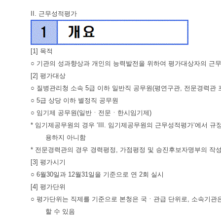
II. 근무성적평가
[1] 목적
○ 기관의 성과향상과 개인의 능력발전을 위하여 평가대상자의 근무
[2] 평가대상
○ 질병관리청 소속 5급 이하 일반직 공무원(평연구관, 전문경력관 
○ 5급 상당 이하 별정직 공무원
○ 임기제 공무원(일반ㆍ전문ㆍ한시임기제)
* 임기제공무원의 경우 ‘III. 임기제공무원의 근무성적평가‘에서 
용하지 아니함
* 전문경력관의 경우 경력평정, 가점평정 및 승진후보자명부의 작성
[3] 평가시기
○ 6월30일과 12월31일을 기준으로 연 2회 실시
[4] 평가단위
○ 평가단위는 직제를 기준으로 본청은 국ㆍ관급 단위로, 소속기관
할 수 있음