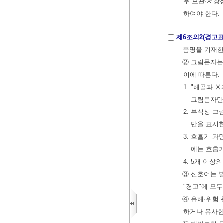
우 보관·저장
하여야 한다.
제6조의2(경고
품명을 기재한
② 그림문자는
이에 따른다.
1. "해골과 
그림문자만
2. 부식성 
만을 표시
3. 호흡기 
에는 호흡
4. 5개 이
③ 신호어는 별
"경고"에 모
④ 유해·위험
하거나 유사한