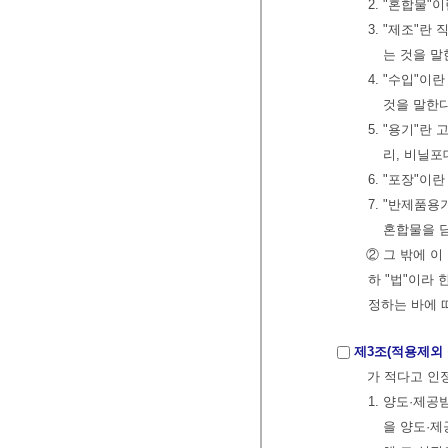
2. "혼합물
3. "제조"란
는 것을 말
4. "수입"
것을 말한
5. "용기"란
리, 비닐포
6. "포장"이
7. "반제품
혼합물을 
② 그 밖에 
하 "법"이라 
정하는 바에 
제3조(적용제외 
가 적다고 인
1. 양도·제
을 양도·제