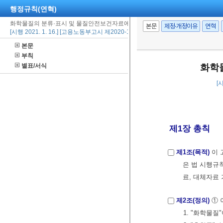
행정규칙(연혁)
화학물질의 분류·표시 및 물질안전보건자료에 관한 기준
본문
제정·개정이유
연혁
[시행 2021. 1. 16.] [고용노동부고시 제2020-130호, 2020. 11. 12., 일부개정]
본문
부칙
별표/서식
화학
[
제1장 총칙
제1조(목적)
이 
은 법 시행규칙
료, 대체자료
제2조(정의)
① 
1. "화학물