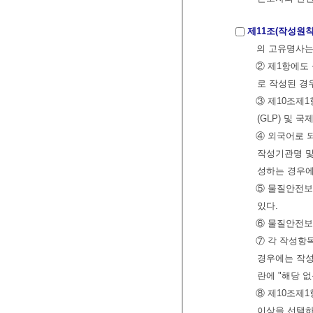
제11조(작성원칙
의 고유명사는
② 제1항에도
로 작성된 경
③ 제10조제
(GLP) 및
④ 외국어로 
작성기관명 및
성하는 경우에
⑤ 물질안전보
있다.
⑥ 물질안전보
⑦ 각 작성항
경우에는 작성
란에 "해당 
⑧ 제10조제
이상을 선택하