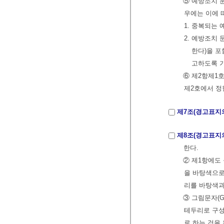
⑤ 예방조치 
우에는 이에 
1. 중복되는
2. 예방조치
한다)을 포
고하도록 
⑥ 제2항제1
제2호에서 정
제7조(경고표지의
제8조(경고표지의
한다.
② 제1항에도
을 바탕색으로
리를 바탕색과
③ 그림문자(
테두리로 구성
로 하는 것을