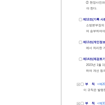
② 현장사진파
야 한다.
제12조(기록 사
소방본부장의 
여 송부하여야
제13조(개인정보
에서 처리한 
제14조(재검토기
2023년 1월
하여 개선 등
부 칙
<제20
이 규칙은 발령
부 칙
<제33