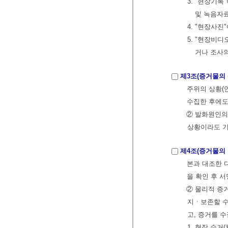
3. "현장기
및 녹음자료
4. "현장사
5. "현장비
거나 조사의
제3조(증거물의
주위의 상황(
수집한 후에도
② 발화원인의
상황이라도 기
제4조(증거물의 
본과 대조한 
을 확인 후 
② 물리적 증
지ㆍ보존할 수
고, 증거를 
1. 현장 수거