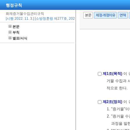
행정규칙
화재증거물수집관리규칙
본문
제정·개정이유
연혁
[시행 2022. 11. 3.] [소방청훈령 제277호, 2022. 11. 3., 일부개정]
본문
부칙
별표/서식
제1조(목적)
이 
거물 수집과 
적으로 한다.
제2조(정의)
이 
1. "증거물"
2. "증거물
과정을 말