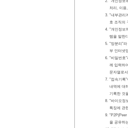
2. "개인정
처리, 이용
3. "내부관
호 조직의 
4. "개인정
템을 말한
5. "망분리
부 인터넷
6. "비밀번
께 입력하여
문자열로서
7. "접속기
내역에 대하
기록한 것
8. "바이오정
특징에 관
9. "P2P(
을 공유하는