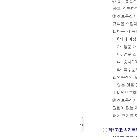
⑦ 정보통신서
하고, 이행한
⑧ 정보통신서
규칙을 수립하
1. 다음 각 
8자리 이
가. 영문 대
나. 영문 소
다. 숫자(1
라. 특수문
2. 연속적인
않는 것을
3. 비밀번호
⑨ 정보통신서
권한이 없는 
터에 조치를 
제5조(접속기록