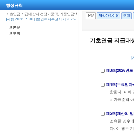
행정규칙
제1조(목적)
이 
기초연금 지급대상자 선정기준액, 기준연금액 및 소득인정액 산정 세부기준에 관
본문
제정·개정이유
연혁
[시행 2026. 7. 30.] [보건복지부고시 제2026-156호, 2026. 7. 28., 일부개정]
한다)
제2조
,
에서 보건복지
본문
부칙
기초연금 지급대상
제2조(2026년
는 노인가구의 
3,952,000
[
제3조(2026년
제4조(무료임차
함한다. 이하
시가표준액 6
제5조(재산의 
소유한 경우에
다. 이 경우