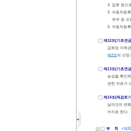
4. 압류 등
5. 자동차등
유무 등 모
6. 자동차등
제12조(기초연
급희망 이력관
제2조
의 선정
제13조(기초연
능성을 확인하
관한 자료가 
제14조(재검토기
실여건의 변화 
까지로 한다.
부 칙
<제20