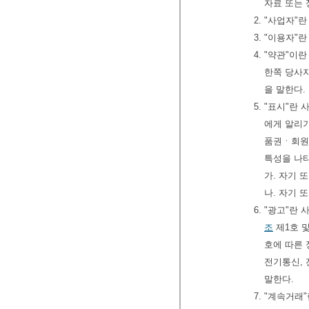
자료 또는 
2. "사업자
3. "이용자
4. "약관"이
한쪽 당사자
을 말한다.
5. "표시"
에게 알리기
품권ㆍ회원
특성을 나
가. 자기 
나. 자기 
6. "광고"란
조
제1호 
호에 따른
전기통신,
말한다.
7. "계속거래