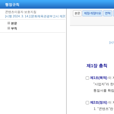
행정규칙
콘텐츠이용자 보호지침
본문
제정·개정이유
연혁
[시행 2024. 3. 14.] [문화체육관광부고시 제2024-16호, 2024. 3. 14., 폐지제정]
본문
부칙
[시
제1장 총칙
제1조(목적)
이 
"사업자"라 
통질서를 확립
제2조(정의)
이 
1. "콘텐츠