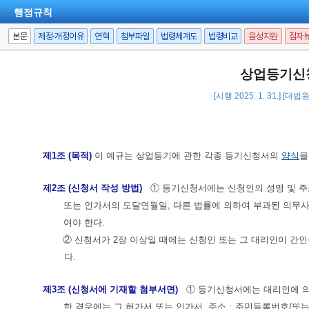
행정규칙
본문
제정·개정이유
연혁
첨부파일
법령체계도
법령비교
음성지원
점자
상업등기신청
[시행 2025. 1. 31.] [대
제1조 (목적)
이 예규는 상업등기에 관한 각종 등기신청서의
양식
을
제2조 (신청서 작성 방법)
① 등기신청서에는 신청인의 성명 및 주소
또는 인가서의 도달연월일, 다른 법률에 의하여 부과된 의무사
여야 한다.
② 신청서가 2장 이상일 때에는 신청인 또는 그 대리인이 간인을
다.
제3조 (신청서에 기재할 첨부서면)
① 등기신청서에는 대리인에 의
한 경우에는 그 허가서 또는 인가서, 주소ㆍ주민등록번호(또