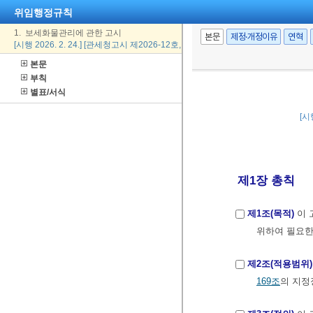
위임행정규칙
1. 보세화물관리에 관한 고시
본문
제정·개정이유
연혁
[시행 2026. 2. 24.] [관세청고시 제2026-12호, 2026. 2. 24., 일부개정]
본문
부칙
별표/서식
[시
제1장 총칙
제1조(목적)
이 
위하여 필요한
제2조(적용범위)
169조
의 지정