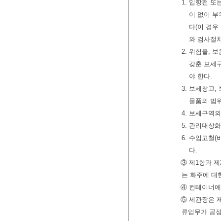
1. 입항전 
이 없이 
다(이 경
와 검사절차
2. 위험물,
갖춘 보세
야 한다.
3. 보세창고
물품의 범
4. 보세구역
5. 관리대상
6. 수입고철
다.
③ 제1항과 
는 화주에 대
④ 컨테이너에
⑤ 세관장은 
류업무가 공정