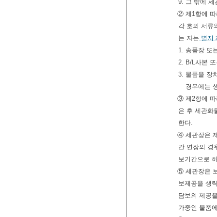
9. 그 밖에
② 제1항에 
각 호의 서류
는 자는
별지 
1. 송품장 또는
2. B/L사본
3. 물품을 
경우에는 생
③ 제2항에 
은 후 세관
한다.
④ 세관장은 
간 연장의 경
보기간으로 하
⑤ 세관장은 
보제공을 생략
담보의 제공을
가중인 물품에