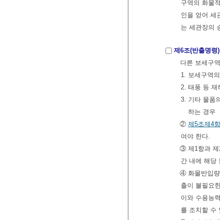
구역의 화물적
인을 얻어 세
는 세관장의 
제6조(반출명령)
다른 보세구역
1. 보세구역
2. 태풍 등
3. 기타 물
하는 경우
②
제5조제4
여야 한다.
③ 제1항과 
간 내에 해당
④ 화물반입량
출이 불필요한
이와 수용능력
를 조치할 수