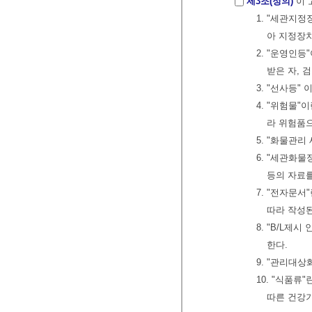
제3조(정의)
이 
1. "세관지
아 지정장
2. "운영인
받은 자, 
3. "선사등
4. "위험물"
라 위험품
5. "화물관
6. "세관화
등의 자료
7. "전자문
따라 작성
8. "B/L제
한다.
9. "관리대
10. "식품류"
따른 건강