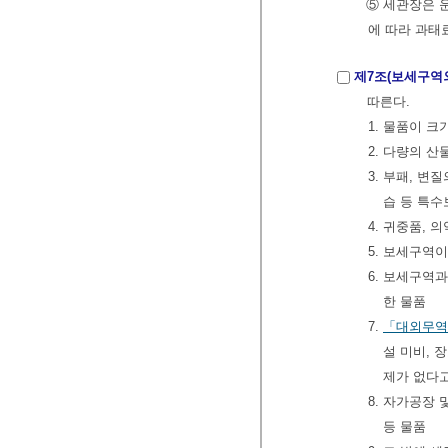
⑤ 세관장은 
에 따라 과태
제7조(보세구역
따른다.
1. 물품이 
2. 다량의 
3. 부패, 변
습 등 특
4. 귀중품,
5. 보세구역
6. 보세구역
한 물품
7.
「대외무역
설 미비, 
제가 없다
8. 자가공장
등 물품