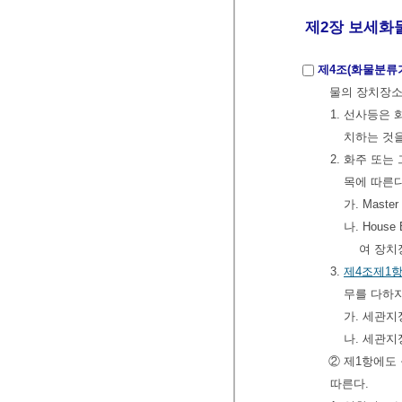
제2장 보세화물
제4조(화물분류
물의 장치장소
1. 선사등은
치하는 것
2. 화주 또
목에 따른
가. Mas
나. Hou
여 장치
3.
제4조제1
무를 다하지
가. 세관
나. 세관
② 제1항에도
따른다.