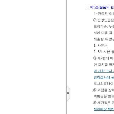
제5조(물품의 반
가 완료된 후
② 운영인등은
포장파손, 누
서에 다음 각
제출할 수 없
1. 사유서
2. B/L 사
③ 제2항에 
한 조치를 하
에 관한 고시
범칙조사에 
조사의뢰해야
④ 위험물 장
위험물을 발견
⑤ 세관장은 
세판매장 특허