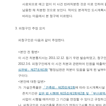
사료되므로 예고 없이 이 사건 반려처분한 것은 이로 인하여 
남용한 채 처분한 것으로 보인다. 적어도 본격적인 도시계획
바라는 마음에서 본 청구에 이르렀다.
3. 피청구인 주장 요지
피청구인은 다음과 같이 주장한다.
<본안 전 항변>
이 사건 처분통지서는 2011.12.12. 등기 우편 발송하였고, 청구
2012.3.6. 피청구인에게 이 사건 처분과 관련하여 민원을 제출하
심판법」제27조제1항
“행정심판은 처분이 있음을 알게 된 날부터
구이다.
<본안에 대한 답변>
가. 가설건축물은
「건축법」제20조제1항
에 따라 도시계획시설
존치기간은
같은 법 시행령 제15조제1항제2호 및
「부산광역시
사업이 시행될 때까지만 그 기간을 연장할 수 있다고 규정하고
나. 피청구인은 가설건축물 존치기간 연장신고서를 접수 받아 관