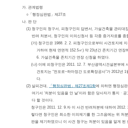
가. 관계법령
○「행정심판법」제27조
나. 판 단
(1) 청구인의 청구서, 피청구인의 답변서, 가설건축물 관리
반려 처분서, 청구인의 이의신청서 등 각종 증거자료를 종합
(가) 청구인은 1988. 2. 2. 피청구인으로부터 사건토지에 
거하여 현재 연면적 152.5㎡) 약 23년간 존치기간 연장
6. 가설건축물 존치기간 연장 신청을 하였다.
(나) 이에 피청구인은 2011. 12. 7. 부산광역시건설본부에
건토지는 “전포로~하마정간 도로확장공사”가 2012년 
다.
(2) 살피건대,
「행정심판법」제27조제1항
에 의하면 행정심판
여기서 ‘처분이 있음을 안 날’이라 함은 당사자가 통지ㆍ
다 할 것이다.
청구인은 2011. 12. 9.자 이 사건 반려처분에 대하여 201
렇다면 청구인은 최소한 이의제기를 한 그즈음에는 위 처분이 
판을 제기하였으니 이 사건 청구는 처분이 있음을 알게 된 