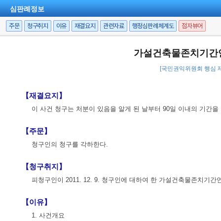
심판례정보
주문
청구취지
이유
재결요지
관련자료
행정심판례체계도
점자뷰어
가설건축물존치기간
[국민권익위원회 행심 제2012
【재결요지】
이 사건 청구는 처분이 있음을 알게 된 날부터 90일 이내의 기간
【주문】
청구인의 청구를 각하한다.
【청구취지】
피청구인이 2011. 12. 9. 청구인에 대하여 한 가설건축물존치기
【이유】
1. 사건개요