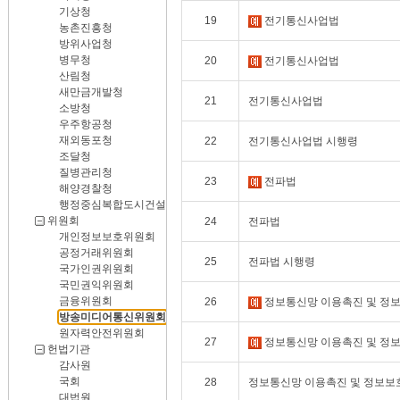
기상청
19
전기통신사업법
농촌진흥청
방위사업청
병무청
20
전기통신사업법
산림청
새만금개발청
21
전기통신사업법
소방청
우주항공청
재외동포청
22
전기통신사업법 시행령
조달청
질병관리청
23
전파법
해양경찰청
행정중심복합도시건설청
위원회
24
전파법
개인정보보호위원회
공정거래위원회
25
전파법 시행령
국가인권위원회
국민권익위원회
금융위원회
26
정보통신망 이용촉진 및 정보
방송미디어통신위원회
원자력안전위원회
27
정보통신망 이용촉진 및 정보
헌법기관
감사원
국회
28
정보통신망 이용촉진 및 정보보호
대법원