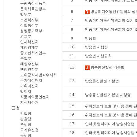
5
방송미디어통신위원회와 그 소
농림축산식품부
문화체육관광부
6
방송미디어통신위원회의 설치
법무부
보건복지부
7
방송미디어통신위원회의 설치 및
산업통상부
8
방송미디어통신위원회의 설치 및
성평등가족부
외교부
9
방송법
인사혁신처
10
방송법 시행령
재정경제부
중소벤처기업부
11
방송법 시행규칙
통일부
해양수산부
12
방송통신발전 기본법
행정안전부
고위공직자범죄수사처
국가데이터처
13
방송통신발전 기본법
기획예산처
법제처
14
방송통신발전 기본법 시행령
식품의약품안전처
지식재산처
15
위치정보의 보호 및 이용 등에 
청
검찰청
16
위치정보의 보호 및 이용 등에 
경찰청
17
인터넷 멀티미디어 방송사업법
관세청
국가유산청
18
인터넷 멀티미디어 방송사업법 
국세청