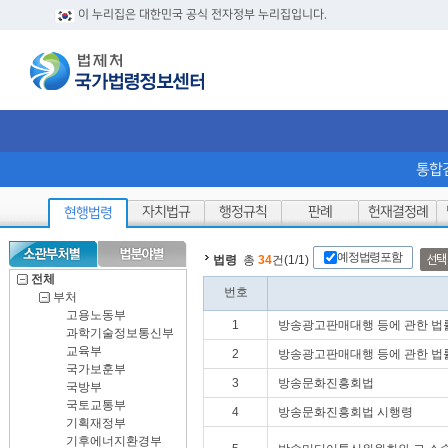
이 누리집은 대한민국 공식 전자정부 누리집입니다.
통합
자치법규
행정규칙
판례
헌재결정례
현행법령
예정법령포함
선택
법령
총
34
건(1/1)
전체
번호
부처
고용노동부
1
방송광고판매대행 등에 관한 법
과학기술정보통신부
교육부
2
방송광고판매대행 등에 관한 법
국가보훈부
3
방송문화진흥회법
국방부
국토교통부
4
방송문화진흥회법 시행령
기획재정부
기후에너지환경부