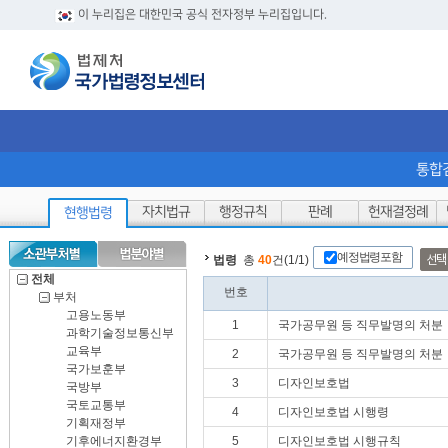
이 누리집은 대한민국 공식 전자정부 누리집입니다.
통합
자치법규
행정규칙
판례
헌재결정례
현행법령
예정법령포함
선택
법령
총
40
건(1/1)
전체
번호
부처
고용노동부
1
국가공무원 등 직무발명의 처분ㆍ
과학기술정보통신부
교육부
2
국가공무원 등 직무발명의 처분ㆍ
국가보훈부
3
디자인보호법
국방부
국토교통부
4
디자인보호법 시행령
기획재정부
기후에너지환경부
5
디자인보호법 시행규칙