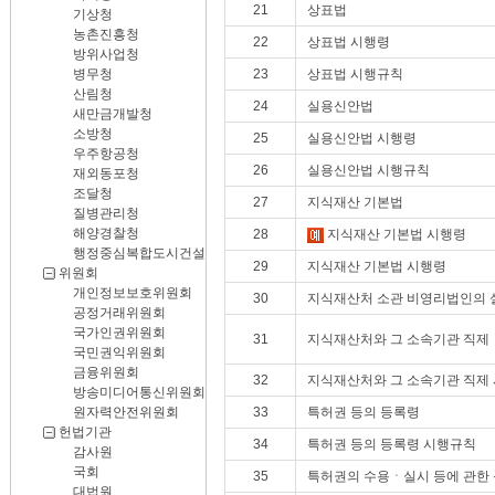
21
상표법
기상청
농촌진흥청
22
상표법 시행령
방위사업청
병무청
23
상표법 시행규칙
산림청
24
실용신안법
새만금개발청
소방청
25
실용신안법 시행령
우주항공청
26
실용신안법 시행규칙
재외동포청
조달청
27
지식재산 기본법
질병관리청
해양경찰청
28
지식재산 기본법 시행령
행정중심복합도시건설청
29
지식재산 기본법 시행령
위원회
개인정보보호위원회
30
지식재산처 소관 비영리법인의 설
공정거래위원회
국가인권위원회
31
지식재산처와 그 소속기관 직제
국민권익위원회
금융위원회
32
지식재산처와 그 소속기관 직제
방송미디어통신위원회
원자력안전위원회
33
특허권 등의 등록령
헌법기관
34
특허권 등의 등록령 시행규칙
감사원
국회
35
특허권의 수용ㆍ실시 등에 관한
대법원