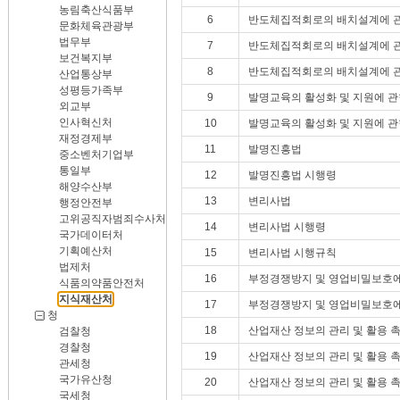
농림축산식품부
6
반도체집적회로의 배치설계에 
문화체육관광부
법무부
7
반도체집적회로의 배치설계에 관
보건복지부
8
반도체집적회로의 배치설계에 관
산업통상부
성평등가족부
9
발명교육의 활성화 및 지원에 관
외교부
인사혁신처
10
발명교육의 활성화 및 지원에 관
재정경제부
11
발명진흥법
중소벤처기업부
통일부
12
발명진흥법 시행령
해양수산부
13
변리사법
행정안전부
고위공직자범죄수사처
14
변리사법 시행령
국가데이터처
기획예산처
15
변리사법 시행규칙
법제처
16
부정경쟁방지 및 영업비밀보호에
식품의약품안전처
지식재산처
17
부정경쟁방지 및 영업비밀보호에
청
18
산업재산 정보의 관리 및 활용 
검찰청
경찰청
19
산업재산 정보의 관리 및 활용 
관세청
국가유산청
20
산업재산 정보의 관리 및 활용 
국세청