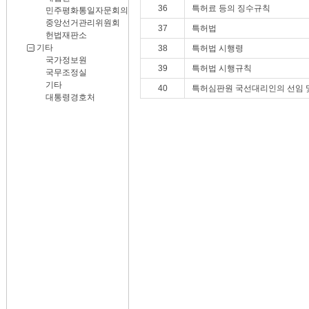
36
특허료 등의 징수규칙
민주평화통일자문회의
중앙선거관리위원회
37
특허법
헌법재판소
기타
38
특허법 시행령
국가정보원
39
특허법 시행규칙
국무조정실
기타
40
특허심판원 국선대리인의 선임 및
대통령경호처