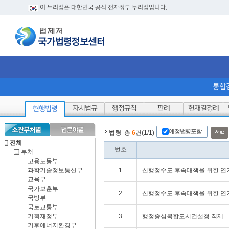
이 누리집은 대한민국 공식 전자정부 누리집입니다.
통합
자치법규
행정규칙
판례
헌재결정례
현행법령
예정법령포함
선택
법령
총
6
건(1/1)
전체
번호
부처
고용노동부
과학기술정보통신부
1
신행정수도 후속대책을 위한 연
교육부
국가보훈부
2
신행정수도 후속대책을 위한 연
국방부
국토교통부
기획재정부
3
행정중심복합도시건설청 직제
기후에너지환경부