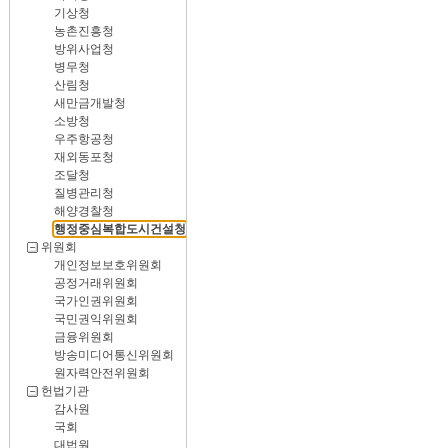
기상청
농촌진흥청
방위사업청
병무청
산림청
새만금개발청
소방청
우주항공청
재외동포청
조달청
질병관리청
해양경찰청
행정중심복합도시건설청
위원회
개인정보보호위원회
공정거래위원회
국가인권위원회
국민권익위원회
금융위원회
방송미디어통신위원회
원자력안전위원회
헌법기관
감사원
국회
대법원