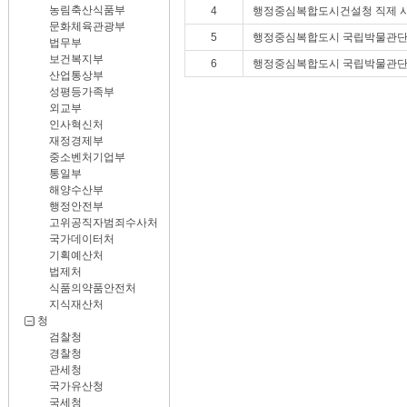
농림축산식품부
4
행정중심복합도시건설청 직제 
문화체육관광부
5
행정중심복합도시 국립박물관단지
법무부
보건복지부
6
행정중심복합도시 국립박물관단지
산업통상부
성평등가족부
외교부
인사혁신처
재정경제부
중소벤처기업부
통일부
해양수산부
행정안전부
고위공직자범죄수사처
국가데이터처
기획예산처
법제처
식품의약품안전처
지식재산처
청
검찰청
경찰청
관세청
국가유산청
국세청