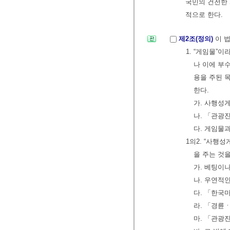
국민의 건전한
적으로 한다.
제2조(정의)
이 
1. “게임물”
나 이에 부
용을 주된 
한다.
가. 사행성
나. 「관광
다. 게임물
1의2. “사행
을 주는 것을
가. 베팅이
나. 우연적
다. 「한국
라. 「경륜
마. 「관광