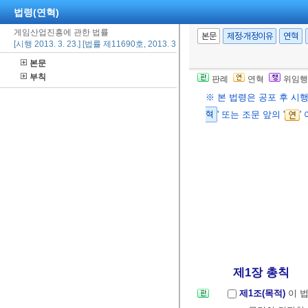
법령(연혁)
게임산업진흥에 관한 법률
본문
제정·개정이유
연혁
[시행 2013. 3. 23.] [법률 제11690호, 2013. 3. 23., 타법개정]
본문
부칙
판례
연혁
위임행
※ 본 법령은 공포 후 시
혁
' 또는 조문 앞의 '
'
제1장 총칙
제1조(목적)
이 