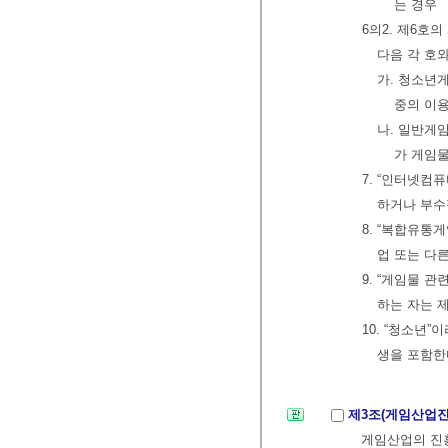
는 경우
6의2. 제6호
다음 각 호와
가. 청소년
중의 이
나. 일반게
가 게임
7. “인터넷
하거나 부수
8. “복합유
업 또는 다
9. “게임물 
하는 자는 
10. “청소년
생을 포함한
제3조(게임산업
게임산업의 진흥