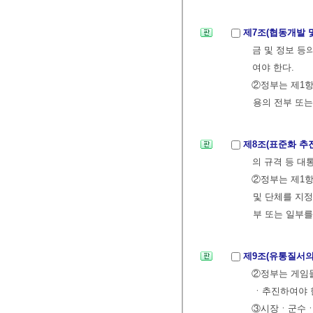
제7조(협동개발 
금 및 정보 등
여야 한다.
②정부는 제1항
용의 전부 또는
제8조(표준화 추
의 규격 등 대
②정부는 제1
및 단체를 지
부 또는 일부를
제9조(유통질서의
②정부는 게임
ㆍ추진하여야 
③시장ㆍ군수ㆍ구