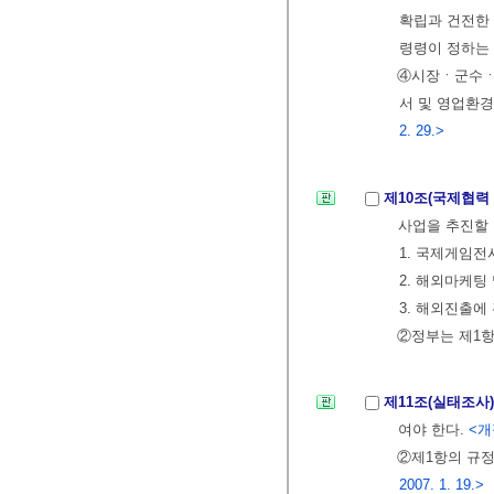
확립과 건전한
령령이 정하는 
④시장ㆍ군수ㆍ
서 및 영업환
2. 29.>
제10조(국제협력
사업을 추진할 
1. 국제게임
2. 해외마케팅
3. 해외진출에
②정부는 제1항
제11조(실태조사
여야 한다.
<개정
②제1항의 규
2007. 1. 19.>