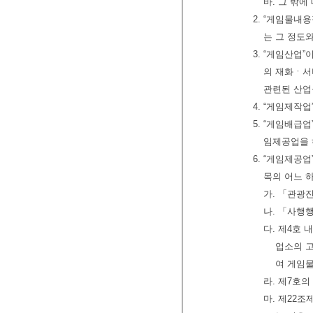
바. 그 밖
2. “게임물내
는 그 정도
3. “게임산업
의 재화ㆍ서
관련된 산업
4. “게임제작
5. “게임배급
임제공업을 
6. “게임제공
목의 어느 
가. 「관광
나. 「사행
다. 제4호
업소의 고
여 게임
라. 제7호
마. 제22