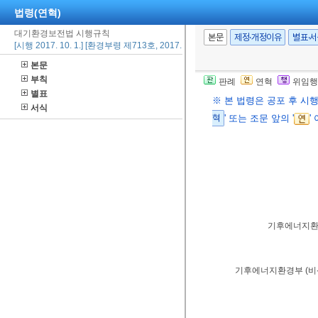
법령(연혁)
대기환경보전법 시행규칙
본문
제정·개정이유
별표·
[시행 2017. 10. 1.] [환경부령 제713호, 2017. 9. 28., 일부개정]
본문
부칙
판례
연혁
위임행
별표
※ 본 법령은 공포 후 시
서식
혁
' 또는 조문 앞의 '
'
기후에너지
기후에너지환경부
(
비