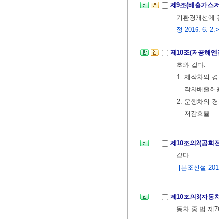
제9조(배출가스
기환경개선에 
정 2016. 6. 2.>
제10조(저공해
호와 같다.
1. 제작차의 
작차배출허
2. 운행차의 
저감효율
제10조의2(공회
같다.
[본조신설 2013.
제10조의3(자동
동차 중 법 제