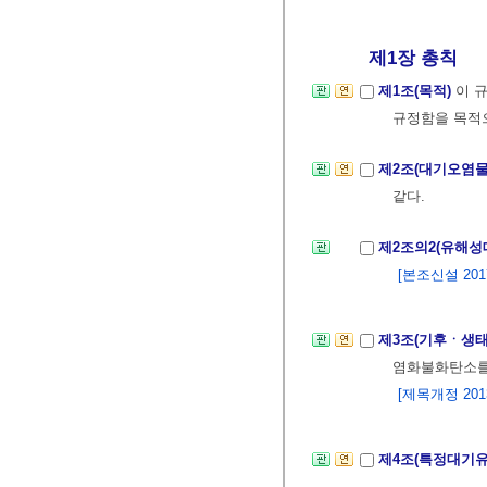
제1장 총칙
제1조(목적)
이 
규정함을 목적
제2조(대기오염
같다.
제2조의2(유해
[본조신설 2017.
제3조(기후ㆍ생
염화불화탄소를
[제목개정 2013.
제4조(특정대기