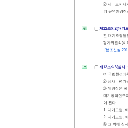
② 시ㆍ도지사
리 유역환경청
제12조의2(대기
된 대기오염물질
평가위원회(이하
[본조신설 2013.
제12조의3(심
여 국립환경과
② 심사ㆍ평가위
③ 위원장은 
대기공학연구과
이 된다.
1. 대기오염,
2. 대기오염,
④ 그 밖에 