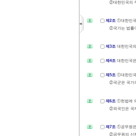
②대한민국의 주
제2조
①대한민국
②국가는 법률이
제3조
대한민국의
제4조
대한민국은
제5조
①대한민국
②국군은 국가의
제6조
①헌법에 
②외국인은 국제
제7조
①공무원은
②공무원의 신분