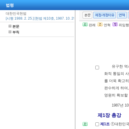
법령
대한민국헌법
본문
제정·개정이유
연혁
[시행 1988. 2. 25.] [헌법 제10호, 1987. 10. 29., 전부개정]
판례
연혁
위임행
본문
부칙
유구한 역사와
화적 통일의 
를 더욱 확고
완수하게 하여
영원히 확보할 
1987년 10
제1장 총강
제1조
①대한민국