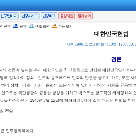
신구법비교
법령체계도
법령비교
음성지원
점자뷰어
정규칙
규제
생활법령
한눈보기
대한민국헌법
[시행 1988. 2. 25.] [헌법 제10호, 1987. 10
전문
 전통에 빛나는 우리 대한국민은 3ㆍ1운동으로 건립된 대한민국임시정부의 
사명에 입각하여 정의ㆍ인도와 동포애로써 민족의 단결을 공고히 하고, 모든 사
히 하여 정치ㆍ경제ㆍ사회ㆍ문화의 모든 영역에 있어서 각인의 기회를 균등히 하
, 안으로는 국민생활의 균등한 향상을 기하고 밖으로는 항구적인 세계평화와
것을 다짐하면서 1948년 7월 12일에 제정되고 8차에 걸쳐 개정된 헌법을 이
월 29일
은 민주공화국이다.