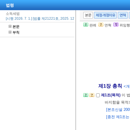
법령
소득세법
본문
제정·개정이유
연혁
[시행 2026. 7. 1.] [법률 제21221호, 2025. 12. 23., 일부개정]
판례
연혁
위임행
본문
부칙
제1장 총칙
<개정
제1조(목적)
이 
바지함을 목적
[본조신설 2009.
[종전 제1조는 제