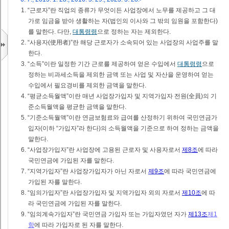
1. “근로자”란 직업의 종류가 무엇이든 사업장에서 노무를 제공하고 그 대
가로 임금을 받아 생활하는 자(법인의 이사와 그 밖의 임원을 포함한다)
를 말한다. 다만,
대통령령
으로 정하는 자는 제외한다.
2. “사용자(使用者)”란 해당 근로자가 소속되어 있는 사업장의 사업주를 말
한다.
3. “소득”이란 일정한 기간 근로를 제공하여 얻은 수입에서
대통령령
으로
정하는 비과세소득을 제외한 금액 또는 사업 및 자산을 운영하여 얻는
수입에서 필요경비를 제외한 금액을 말한다.
4. “평균소득월액”이란 매년 사업장가입자 및 지역가입자 전원(全員)의 기
준소득월액을 평균한 금액을 말한다.
5. “기준소득월액”이란 연금보험료와 급여를 산정하기 위하여 국민연금가
입자(이하 “가입자”라 한다)의 소득월액을 기준으로 하여 정하는 금액을
말한다.
6. “사업장가입자”란 사업장에 고용된 근로자 및 사용자로서
제8조
에 따라
국민연금에 가입된 자를 말한다.
7. “지역가입자”란 사업장가입자가 아닌 자로서
제9조
에 따라 국민연금에
가입된 자를 말한다.
8. “임의가입자”란 사업장가입자 및 지역가입자 외의 자로서
제10조
에 따
라 국민연금에 가입된 자를 말한다.
9. “임의계속가입자”란 국민연금 가입자 또는 가입자였던 자가
제13조
제1
항
에 따라 가입자로 된 자를 말한다.