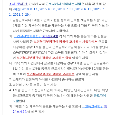
조
제1항
제1호
단서에 따라
근로자에서 제외되는 사람
은 다음 각 호와 같
다.
<개정 2010. 8. 17., 2015. 6. 30., 2018. 7. 31., 2019. 6. 11., 2020. 7.
1., 2021. 6. 29.>
1. 일용근로자나 1개월 미만의 기한을 정하여 근로를 제공하는 사람. 다만,
1개월 이상 계속하여 근로를 제공하는 사람으로서 다음 각 목의 어느 하
나에 해당하는 사람은 근로자에 포함된다.
가.
「건설산업기본법」
제2조
제4호
각 목 외의 부분 본문에 따른 건설공
사의 사업장 등
보건복지부장관이 정하여 고시하는 사업장에서
근로를
제공하는 경우: 1개월 동안의 근로일수가 8일 이상이거나 1개월 동안의
소득(제3조제1항제2호에 따른 소득만 해당한다. 이하 이 조에서 같다)
이
보건복지부장관이 정하여 고시하는 금액
이상인 사람
나. 가목 외의 사업장에서 근로를 제공하는 경우: 1개월 동안의 근로일수가
8일 이상 또는 1개월 동안의 근로시간이 60시간 이상이거나 1개월 동안
의 소득이
보건복지부장관이 정하여 고시하는
금액 이상인 사람
2. 소재지가 일정하지 아니한 사업장에 종사하는 근로자
3. 법인의 이사 중 소득이 없는 사람
4. 1개월 동안의 소정근로시간이 60시간 미만인 단시간근로자. 다만, 해당
단시간근로자 중 다음 각 목의 어느 하나에 해당하는 사람은
근로자에
포함
된다.
가. 3개월 이상 계속하여 근로를 제공하는 사람으로서
「고등교육법」
제
14조
제2항
에 따른 강사