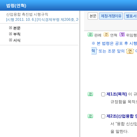
법령(연혁)
산업융합 촉진법 시행규칙
본문
제정·개정이유
별표·
[시행 2011. 10. 6.] [지식경제부령 제206호, 2011. 10. 6., 제정]
본문
부칙
판례
연혁
위임행
서식
※ 본 법령은 공포 후 시
혁
' 또는 조문 앞의 '
'
제1조(목적)
이 
규정함을 목적
제2조(산업융합 
서 “융합 신산
을 말한다.