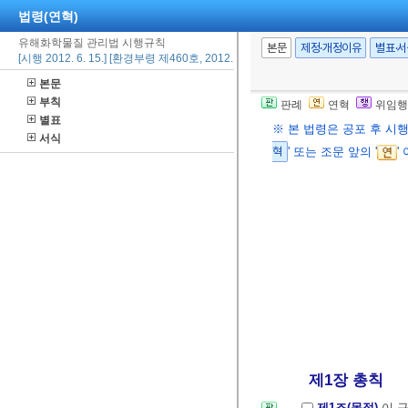
법령(연혁)
유해화학물질 관리법 시행규칙
본문
제정·개정이유
별표·
[시행 2012. 6. 15.] [환경부령 제460호, 2012. 6. 15., 타법개정]
본문
부칙
판례
연혁
위임행
별표
※ 본 법령은 공포 후 시
서식
혁
' 또는 조문 앞의 '
'
제1장 총칙
제1조(목적)
이 