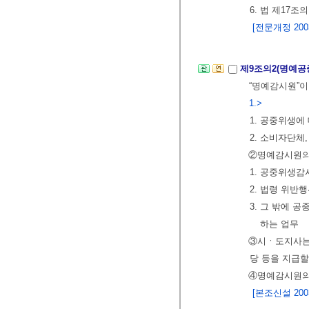
6. 법 제17
[전문개정 2003.
제9조의2(명예공
“명예감시원”이
1.>
1. 공중위생에
2. 소비자단체
②명예감시원의
1. 공중위생
2. 법령 위반
3. 그 밖에
하는 업무
③시ㆍ도지사는
당 등을 지급할
④명예감시원의
[본조신설 2003.