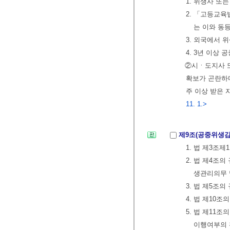
1. 위생사 또
2. 「고등교
는 이와 동
3. 외국에서 
4. 3년 이상
②시ㆍ도지사 
확보가 곤란하
주 이상 받은
11. 1.>
제9조(공중위생
1. 법 제3조
2. 법 제4조
생관리의무 
3. 법 제5
4. 법 제10
5. 법 제11
이행여부의