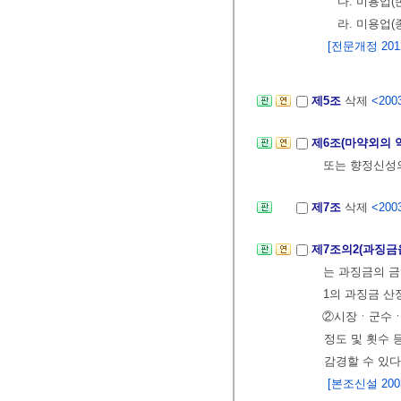
다. 미용업
라. 미용업
[전문개정 2012.
제5조
삭제
<2003
제6조(마약외의 
또는 향정신성
제7조
삭제
<2003
제7조의2(과징금
는 과징금의 
1의 과징금 
②시장ㆍ군수ㆍ
정도 및 횟수 
감경할 수 있다
[본조신설 2003.