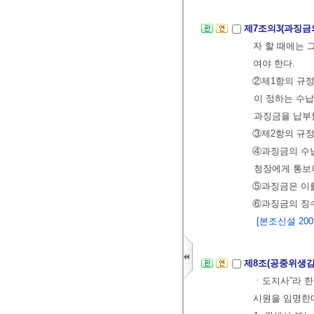
제7조의3(과징금
자 할 때에는 
여야 한다.
②제1항의 규정
이 정하는 수납
과징금을 납부할
③제2항의 규정
④과징금의 수
청장에게 통보
⑤과징금은 이를
⑥과징금의 징
[본조신설 2003.
제8조(공중위생감
ㆍ도지사”라 
시원을 임명한