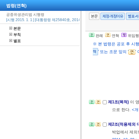
법령(연혁)
공중위생관리법 시행령
본문
제정·개정이유
별표·
[시행 2015. 1. 1.] [대통령령 제25840호, 2014. 12. 9., 타법개정]
본문
부칙
판례
연혁
위임행
별표
※ 본 법령은 공포 후 시
혁
' 또는 조문 앞의 '
'
제1조(목적)
이 
으로 한다.
<개정
제2조(적용제외 
박업에서 제외