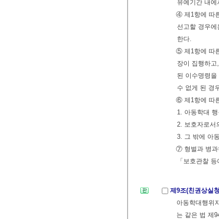
유예기간 내에서
④ 제1항에 따
선고할 경우에는
한다.
⑤ 제1항에 따
장이 집행하고,
된 이수명령을
수 없게 된 경
⑥ 제1항에 따
1. 아동학대 
2. 보호자로서
3. 그 밖에 
⑦ 형벌과 병과
「보호관찰 등
제9조(친권상실청
아동학대행위자
는 같은 법 제