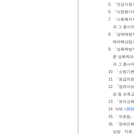
5. 「건강가정
6. 「다문화
7. 「사회복지
과 그 종사
8. 「성매매방
매피해상담소
9. 「성폭력방
른 성폭력피
과 그 종사
10. 「소방기
11. 「응급
12. 「영유아
장 등 보육
13. 「유아교
14. 삭제
<2016
15. 「의료법
16. 「장애
상담ㆍ치료ㆍ