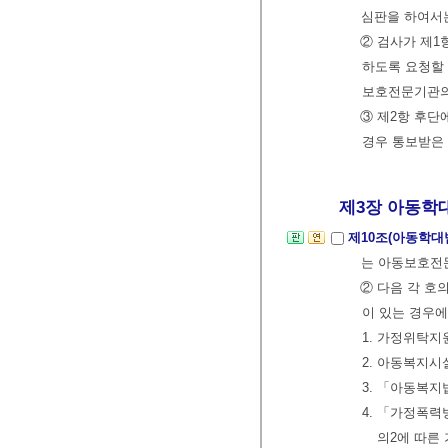
심판을 하여서는
② 검사가 제1
하도록 요청할 
보호전문기관의
③ 제2항 후단
경우 통보받은 
제3장 아동학대범
제10조(아동학대
는 아동보호전문
② 다음 각 호
이 있는 경우
1. 가정위탁지
2. 아동복지시
3. 「아동복
4. 「가정폭력
의2에 따른