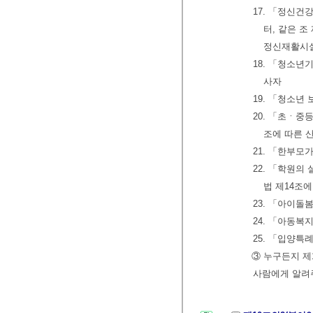
17. 「정신
터, 같은 조
정신재활시설
18. 「청소년
사자
19. 「청소년
20. 「초ㆍ중
조에 따른 
21. 「한부
22. 「학원의
법 제14조
23. 「아이돌
24. 「아동복
25. 「입양특
③ 누구든지 제
사람에게 알려