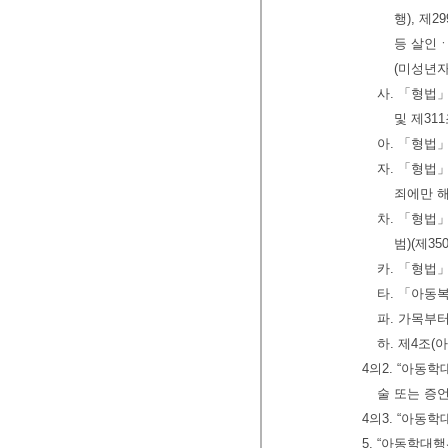
행), 제
등 살인ㆍ
(미성년자
사. 「형법」
및 제31
아. 「형법」
자. 「형법」
죄에만 해
차. 「형법」
범)(제3
카. 「형법」
타. 「아동복
파. 가목부
하. 제4조(
4의2. “아동
술 또는 증
4의3. “아동
5. “아동학대