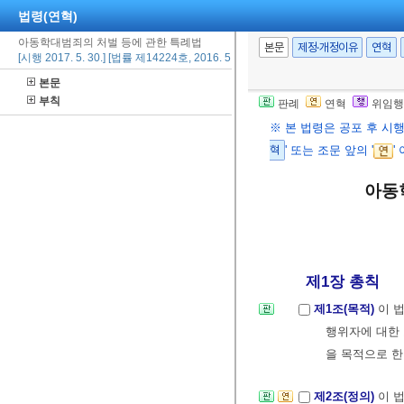
법령(연혁)
아동학대범죄의 처벌 등에 관한 특례법
본문
제정·개정이유
연혁
[시행 2017. 5. 30.] [법률 제14224호, 2016. 5. 29., 타법개정]
본문
부칙
판례
연혁
위임행
※ 본 법령은 공포 후 시
혁
' 또는 조문 앞의 '
'
아동
제1장 총칙
제1조(목적)
이 
행위자에 대한
을 목적으로 한
제2조(정의)
이 