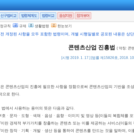
신구법비교
법령체계도
법령비교
음성지원
점자뷰어
정규칙
규제
생활법령
한눈보기
행전 개정된 사항을 모두 포함한 법령이며, 개별 시행일별로 공포된 내용은 상단 
콘텐츠산업 진흥법
( 약칭: 콘
[시행 2019. 1. 17.] [법률 제15826호, 2018. 1
법은 콘텐츠산업의 진흥에 필요한 사항을 정함으로써 콘텐츠산업의 기반을 조
적으로 한다.
이 법에서 사용하는 용어의 뜻은 다음과 같다.
란 부호ㆍ문자ㆍ도형ㆍ색채ㆍ음성ㆍ음향ㆍ이미지 및 영상 등(이들의 복합체를 포
업”이란 경제적 부가가치를 창출하는 콘텐츠 또는 이를 제공하는 서비스(이들의
작”이란 창작ㆍ기획ㆍ개발ㆍ생산 등을 통하여 콘텐츠를 만드는 것을 말하며, 이