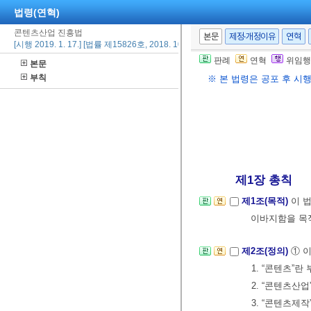
법령(연혁)
콘텐츠산업 진흥법
본문
제정·개정이유
연혁
[시행 2019. 1. 17.] [법률 제15826호, 2018. 10. 16., 일부개정]
판례
연혁
위임행
본문
부칙
※ 본 법령은 공포 후 시
제1장 총칙
제1조(목적)
이 
이바지함을 목
제2조(정의)
① 
1. “콘텐츠”
2. “콘텐츠산
3. “콘텐츠제