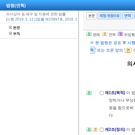
법령(연혁)
의사상자 등 예우 및 지원에 관한 법률
본문
제정·개정이유
연혁
[시행 2019. 3. 12.] [법률 제15897호, 2018. 12. 11., 일부개정]
본문
부칙
판례
연혁
위임행
※ 본 법령은 공포 후 시
혁
' 또는 조문 앞의 '
'
의
제1조(목적)
이 
망하거나 부상을
원을 함으로써
다.
제2조(정의)
이 