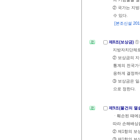
② 국가는 지방
수 있다.
[본조신설 2015.
제8조(보상금)
①
지방자치단체로
② 보상금의 지
통계의 전국가
응하게 결정하
③ 보상금은 
으로 정한다.
제9조(물건의 멸
ㆍ훼손된 때에는
따라 손해배상
② 제1항의 보
③ 제1항의 보