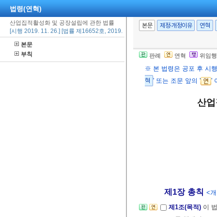
법령(연혁)
산업집적활성화 및 공장설립에 관한 법률
본문
제정·개정이유
연혁
[시행 2019. 11. 26.] [법률 제16652호, 2019. 11. 26., 타법개정]
본문
부칙
판례
연혁
위임행
※ 본 법령은 공포 후 시
혁
' 또는 조문 앞의 '
'
산업
제1장 총칙
<개정
제1조(목적)
이 