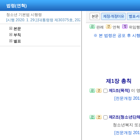
법령(연혁)
청소년 기본법 시행령
본문
제정·개정이유
별표·
[시행 2020. 1. 29.] [대통령령 제30375호, 2020. 1. 29., 일부개정]
판례
연혁
위임행
본문
부칙
※ 본 법령은 공포 후 시
별표
제1장 총칙
제1조(목적)
이 
[전문개정 2011.
제2조(청소년단체
청소년복지 또
[전문개정 2011.