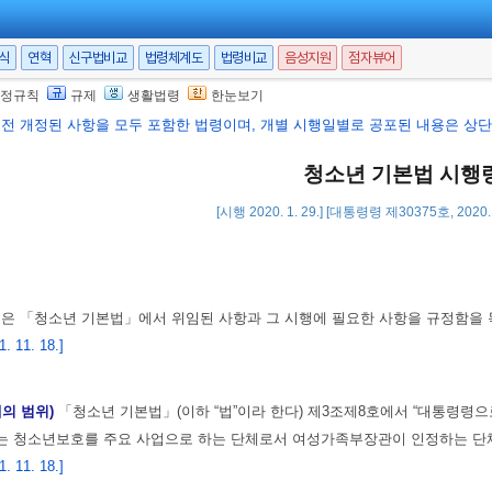
서식
연혁
신구법비교
법령체계도
법령비교
음성지원
점자뷰어
정규칙
규제
생활법령
한눈보기
행전 개정된 사항을 모두 포함한 법령이며, 개별 시행일별로 공포된 내용은 상단 
청소년 기본법 시행
[시행 2020. 1. 29.] [대통령령 제30375호, 2020.
영은 「청소년 기본법」에서 위임된 사항과 그 시행에 필요한 사항을 규정함을 
 11. 18.]
의 범위)
「청소년 기본법」(이하 “법”이라 한다) 제3조제8호에서 “대통령령으
는 청소년보호를 주요 사업으로 하는 단체로서 여성가족부장관이 인정하는 단
 11. 18.]