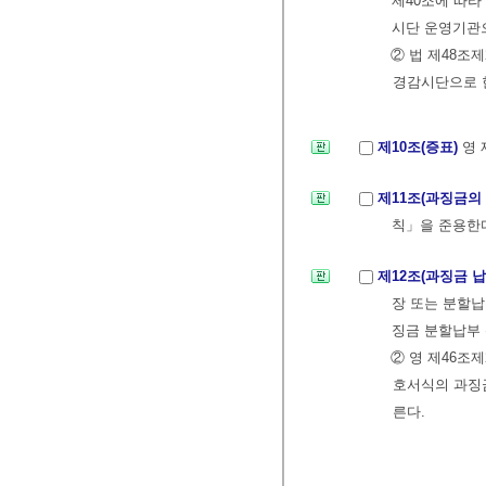
제40조에 따
시단 운영기관으
② 법 제48
경감시단으로 
제10조(증표)
영 
제11조(과징금의
칙」을 준용한다
제12조(과징금 
장 또는 분할납
징금 분할납부
② 영 제46조
호서식의 과징금
른다.