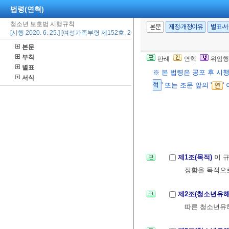
법령(연혁)
청소년 보호법 시행규칙
본문
제정·개정이유
별표·
[시행 2020. 6. 25.] [여성가족부령 제152호, 2020. 6. 25., 일부개정]
본문
부칙
판례
연혁
위임행
별표
※ 본 법령은 공포 후 시
서식
혁
' 또는 조문 앞의 '
'
제1조(목적)
이 
정함을 목적으로
제2조(청소년유해
따른 청소년유