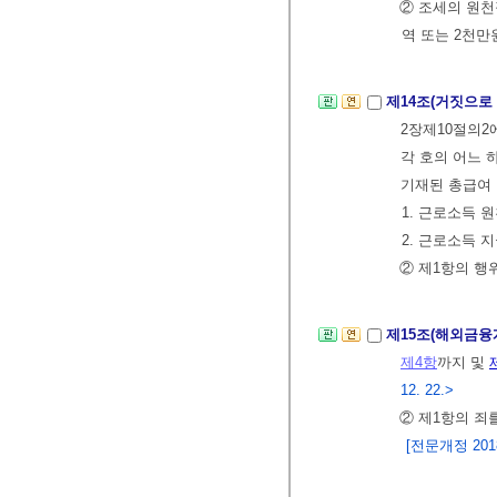
② 조세의 원천
역 또는 2천만
제14조(거짓으로
2장제10절의2
각 호의 어느 
기재된 총급여ㆍ
1. 근로소득
2. 근로소득
② 제1항의 행
제15조(해외금융
제4항
까지 및
12. 22.>
② 제1항의 죄
[전문개정 2018.