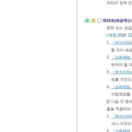
이하의 징역 또
제10조(세금계산
징역 또는 공급
<개정 2018. 12
1.
「부가가치
할 자가 세
2.
「소득세법
하여야 할 
3.
「부가가치
표를 거짓으
4.
「소득세법
서합계표를 
② 다음 각 호
율을 적용하여 
1.
「부가가치
거나 거짓으
2.
「소득세법