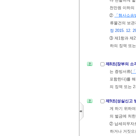
나 면탈하게 할
천만원 이하의 
②
「형사소송
류물건의 보관
정 2015. 12. 29
③ 제1항과 제
하의 징역 또는
제8조(장부의 소
는 증빙서류(
「
포함한다)를 해
의 징역 또는 
제9조(성실신고 
게 하기 위하여
의 벌금에 처한
② 납세의무자로
하거나 거짓으로