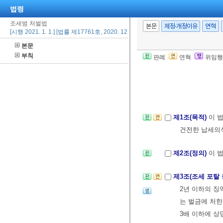
법령
조세범 처벌법
본문
제정·개정이유
연혁
[시행 2021. 1. 1.] [법률 제17761호, 2020. 12. 29., 타법개정]
본문
부칙
판례
연혁
위임행
제1조(목적)
이 
건전한 납세의
제2조(정의)
이 
제3조(조세 포탈 
2년 이하의 징
는 벌금에 처한
3배 이하에 상