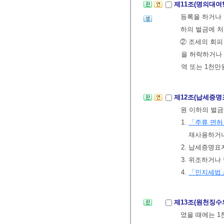
제11조(명의대여
등록을 하거나 
하의 벌금에 
② 조세의 회피
을 허락하거나
역 또는 1천만
제12조(납세증명
원 이하의 벌금
1.
「주류 면허
재사용하거나
2. 납세증명표
3. 위조하거
4.
「인지세법
제13조(원천징수
였을 때에는 1