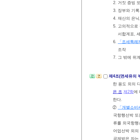
2. 거짓 증빙
3. 장부와 기
4. 재산의 은
5. 고의적으로
서합계표, 
6.
「조세특례
조작
7. 그 밖에 
제4조(면세유의 
한 용도 외의
은 조
제2항
에
한다.
②
「개별소비
국항행선박 또
류를 외국항행
어업선박 외의
공제받은 자는 