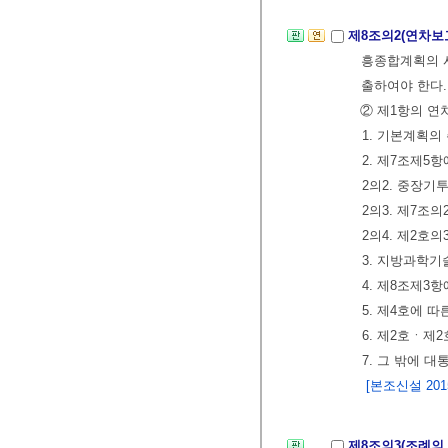
제8조의2(연차보
흥종합계획의 
출하여야 한다
② 제1항의 연
1. 기본계획의
2. 제7조제5
2의2. 중장기
2의3. 제7조
2의4. 제2호
3. 지방과학
4. 제8조제3
5. 제4호에 
6. 제2호ㆍ제
7. 그 밖에 
[본조신설 2015.
제8조의3(조례의