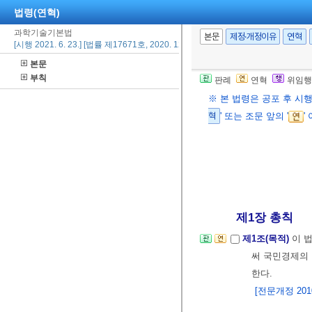
법령(연혁)
과학기술기본법
본문
제정·개정이유
연혁
[시행 2021. 6. 23.] [법률 제17671호, 2020. 12. 22., 일부개정]
본문
부칙
판례
연혁
위임행
※ 본 법령은 공포 후 시
혁
' 또는 조문 앞의 '
'
제1장 총칙
제1조(목적)
이 
써 국민경제의
한다.
[전문개정 2010.