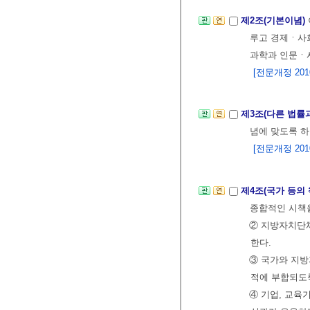
제2조(기본이념)
루고 경제ㆍ사회
과학과 인문ㆍ
[전문개정 2010.
제3조(다른 법률
념에 맞도록 하
[전문개정 2010.
제4조(국가 등의
종합적인 시책
② 지방자치단
한다.
③ 국가와 지방
적에 부합되도
④ 기업, 교육