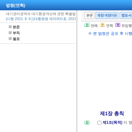
법령(연혁)
대기관리권역의 대기환경개선에 관한 특별법 시행령
본문
제정·개정이유
별표·
[시행 2021. 8. 9.] [대통령령 제31931호, 2021. 8. 6., 타법개정]
판례
연혁
위임행
본문
부칙
※ 본 법령은 공포 후 시
별표
제1장 총칙
제1조(목적)
이 