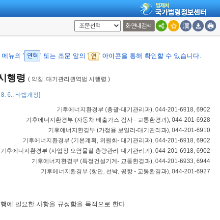
화면내검색
메뉴의 '
연혁
' 또는 조문 앞의 '
' 아이콘을 통해 확인할 수 있습니다.
 시행령
( 약칭: 대기관리권역법 시행령 )
 8. 6., 타법개정]
기후에너지환경부
(
총괄-대기관리과
), 044-201-6918, 6902
기후에너지환경부
(
자동차 배출가스 검사 - 교통환경과
), 044-201-6928
기후에너지환경부
(
가정용 보일러-대기관리과
), 044-201-6910
기후에너지환경부
(
기본계획, 위원회- 대기관리과
), 044-201-6918, 6902
기후에너지환경부
(
사업장 오염물질 총량관리-대기관리과
), 044-201-6918, 6902
기후에너지환경부
(
특정건설기계- 교통환경과
), 044-201-6933, 6944
기후에너지환경부
(
항만, 선박, 공항 - 교통환경과
), 044-201-6927
행에 필요한 사항을 규정함을 목적으로 한다.