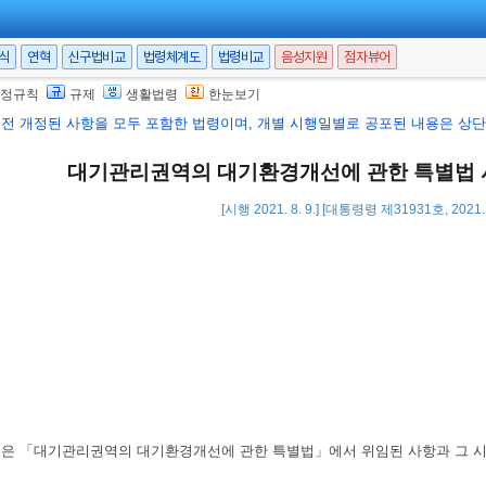
서식
연혁
신구법비교
법령체계도
법령비교
음성지원
점자뷰어
정규칙
규제
생활법령
한눈보기
행전 개정된 사항을 모두 포함한 법령이며, 개별 시행일별로 공포된 내용은 상단 
대기관리권역의 대기환경개선에 관한 특별법
[시행 2021. 8. 9.] [대통령령 제31931호, 2021.
영은 「대기관리권역의 대기환경개선에 관한 특별법」에서 위임된 사항과 그 시