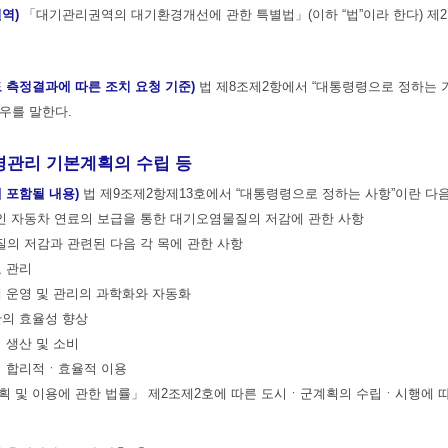
권역)
「대기관리권역의 대기환경개선에 관한 특별법」(이하 “법”이라 한다) 제2
 측정결과에 따른 조치 요청 기준)
법 제8조제2항에서 “대통령령으로 정하는 
우를 말한다.
리 기본계획의 수립 등
 포함될 내용)
법 제9조제2항제13호에서 “대통령령으로 정하는 사항”이란 다음
인 자동차 연료의 보급을 통한 대기오염물질의 저감에 관한 사항
질의 저감과 관련된 다음 각 목에 관한 사항
요 관리
계 운영 및 관리의 과학화와 자동화
단의 효율성 향상
 생산 및 소비
의 합리적ㆍ효율적 이용
계획 및 이용에 관한 법률」 제2조제2호에 따른 도시ㆍ군계획의 수립ㆍ시행에 