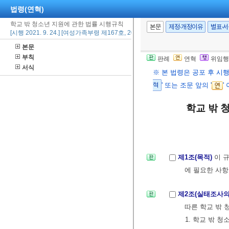
법령(연혁)
학교 밖 청소년 지원에 관한 법률 시행규칙
본문
제정·개정이유
별표·
[시행 2021. 9. 24.] [여성가족부령 제167호, 2021. 9. 17., 일부개정]
본문
부칙
판례
연혁
위임행
서식
※ 본 법령은 공포 후 시
혁
' 또는 조문 앞의 '
'
학교 밖 
제1조(목적)
이 
에 필요한 사항
제2조(실태조사의
따른 학교 밖 
1. 학교 밖 