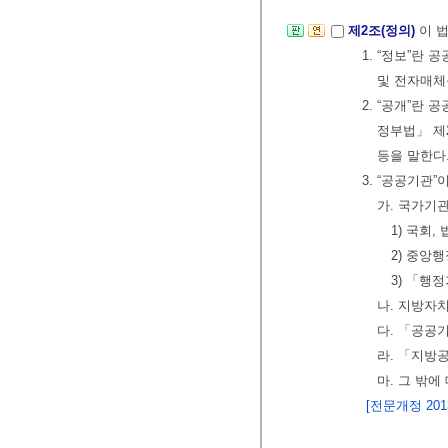
제2조(정의)
이 
1. “정보”란
및 전자매체
2. “공개”란
정부법」 제
등을 말한다
3. “공공기관
가. 국가기
1) 국회
2) 중앙
3) 「행
나. 지방자
다. 「공공
라. 「지방
마. 그 밖
[전문개정 2013.