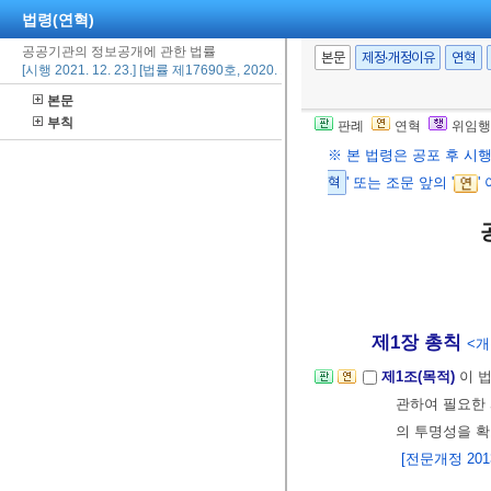
법령(연혁)
공공기관의 정보공개에 관한 법률
본문
제정·개정이유
연혁
[시행 2021. 12. 23.] [법률 제17690호, 2020. 12. 22., 일부개정]
본문
부칙
판례
연혁
위임행
※ 본 법령은 공포 후 시
혁
' 또는 조문 앞의 '
'
제1장 총칙
<개정
제1조(목적)
이 
관하여 필요한 
의 투명성을 확
[전문개정 2013.