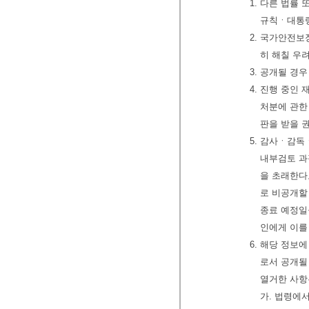
1. 다른 법
규칙ㆍ대통령
2. 국가안전
히 해칠 우
3. 공개될 경
4. 진행 중인 
처분에 관한
판을 받을 
5. 감사ㆍ감
내부검토 과
을 초래한다
로 비공개할
종료 예정일
인에게 이를
6. 해당 정보
로서 공개될
열거한 사항
가. 법령에