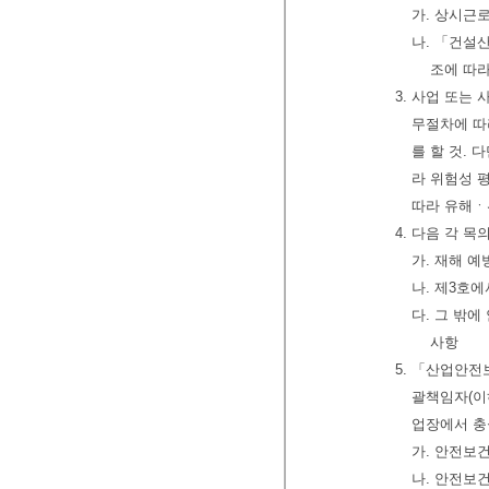
가. 상시근로
나. 「건설
조에 따라
3. 사업 또는
무절차에 따
를 할 것.
라 위험성 
따라 유해ㆍ
4. 다음 각 
가. 재해 
나. 제3호
다. 그 밖
사항
5. 「산업안전
괄책임자(이
업장에서 충
가. 안전보
나. 안전보