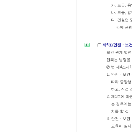
가. 도급,
나. 도급, 
다. 건설업
간에 관한
제5조(안전ㆍ보건
보건 관계 법령
련되는 법령을 
② 법 제4조제
1. 안전ㆍ보건
따라 중앙행
하고, 직접
2. 제1호에 
는 경우에는
치를 할 것
3. 안전ㆍ보
교육이 실시