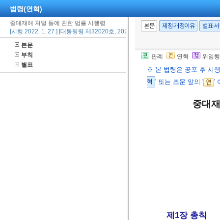
법령(연혁)
중대재해 처벌 등에 관한 법률 시행령
본문
제정·개정이유
별표·
[시행 2022. 1. 27.] [대통령령 제32020호, 2021. 10. 5., 제정]
본문
부칙
판례
연혁
위임행
별표
※ 본 법령은 공포 후 시
혁
' 또는 조문 앞의 '
'
중대재
제1장 총칙