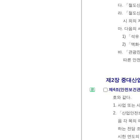
다. 「철도
라. 「철도
시 외의 
마. 다음의
1) 「석
2) 「액
바. 「관광
따른 안
제2장 중대산
제4조(안전보건관
호와 같다.
1. 사업 또는
2. 「산업안전
음 각 목의
하는 전담 
시한 연도의 