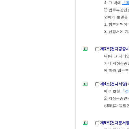
4. 그 밖에
「
② 법무부장관은
인에게 보완을 
1. 첨부되어야
2. 신청서에 
제3조(전자공증
다)나 그 대리
거나 지정공증
에 따라 법무부
제4조(전자서명)
에 기초한
「전
② 지정공증인
(印影)과 동
제5조(전자문서등