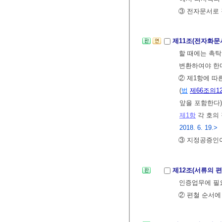
③ 전자문서로 
제11조(전자화문
할 때에는 촉
변환하여야 한
② 제1항에 따
(
법
제66조의1
앞을 포함한다
제1항
각 호의
2018. 6. 19.>
③ 지정공증인
제12조(서류의 
인증업무에 필
② 편철 순서