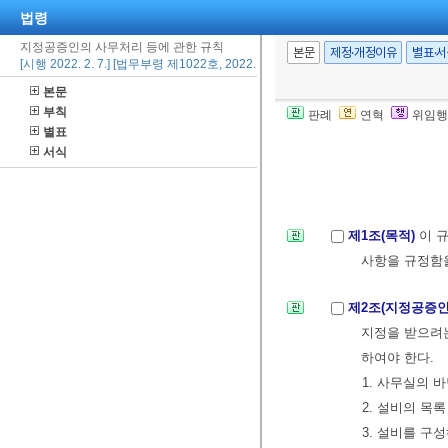
법령
지정공증인의 사무처리 등에 관한 규칙
본문
제정·개정이유
별표·
[시행 2022. 2. 7.] [법무부령 제1022호, 2022. 2. 7., 타법개정]
본문
부칙
판례
연혁
위임행
별표
서식
제1조(목적)
이 
사항을 규정함
제2조(지정공증인
지정을 받으려
하여야 한다.
1. 사무실의 
2. 설비의 목록
3. 설비를 구