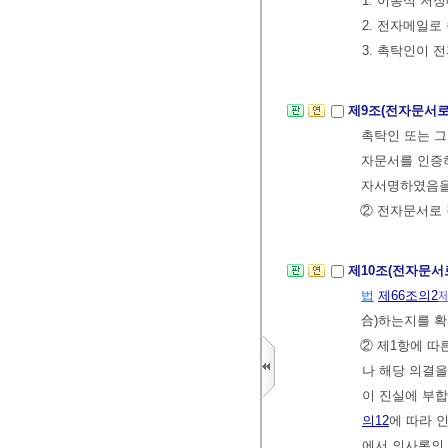
1. 이동식 저
2. 전자메일로
3. 촉탁인이
제9조(전자문서로
촉탁인 또는 그
자문서를 인증
자서명하였음을 
② 전자문서로 
제10조(전자문서
법
제66조의2
合)하는지를 확
② 제1항에 따
나 해당 의결을
이 진실에 부합
의12
에 따라 
에서 의사록의 