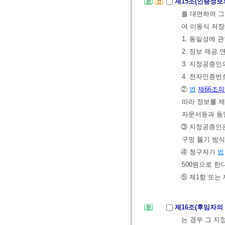
제15조(인증정보
를 대면하여 그
여 이동식 저장
1. 동일성에 
2. 정보 제공 
3. 지정공증
4. 전자인증번
②
법
제66조의
따라 정보를 
자문서등과 동일
③ 지정공증인은
구멍 뚫기 방식
④ 청구자가
법
500원으로 한다
⑤ 제1항 또는
제16조(후임자의
는 경우 그 지