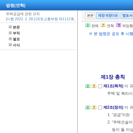
법령(연혁)
주택공급에 관한 규칙
본문
제정·개정이유
별표·
[시행 2022. 2. 28.] [국토교통부령 제1112호, 2022. 2. 28., 타법개정]
판례
연혁
위임행
본문
부칙
※ 본 법령은 공포 후 시
별표
서식
제1장 총칙
제1조(목적)
이 규
주택 및 복리시
제2조(정의)
이 
1. “공급”이
2. “주택건
등이 둘 이