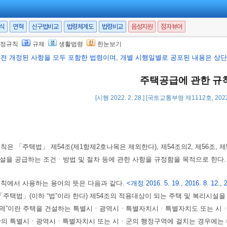
서식
연혁
신구법비교
법령체계도
법령비교
음성지원
점자뷰어
정규칙
규제
생활법령
한눈보기
행전 개정된 사항을 모두 포함한 법령이며, 개별 시행일별로 공포된 내용은 상단 
주택공급에 관한 규
[시행 2022. 2. 28.] [국토교통부령 제1112호, 2022
칙은 「주택법」 제54조(제1항제2호나목은 제외한다), 제54조의2, 제56조, 제56조
설을 공급하는 조건ㆍ방법 및 절차 등에 관한 사항을 규정함을 목적으로 한다
규칙에서 사용하는 용어의 뜻은 다음과 같다.
<개정 2016. 5. 19., 2016. 8. 12., 20
란 「주택법」(이하 “법”이라 한다) 제54조의 적용대상이 되는 주택 및 복리시설
설지역”이란 주택을 건설하는 특별시ㆍ광역시ㆍ특별자치시ㆍ특별자치도 또는 시ㆍ
상의 특별시ㆍ광역시ㆍ특별자치시 또는 시ㆍ군의 행정구역에 걸치는 경우에는 