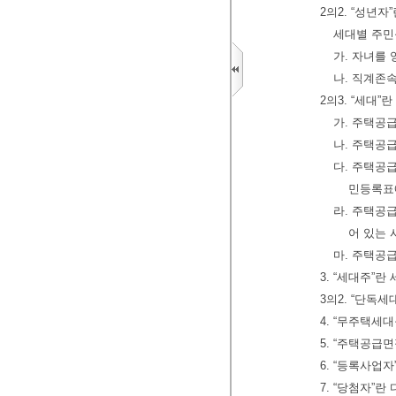
2의2. “성년
세대별 주민
가. 자녀를
나. 직계존
2의3. “세대
가. 주택공
나. 주택공
다. 주택공
민등록표
라. 주택공
어 있는 
마. 주택공
3. “세대주”
3의2. “단독
4. “무주택세
5. “주택공급
6. “등록사업
7. “당첨자”