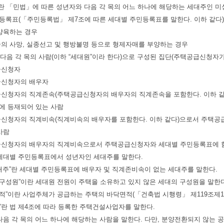
자”란 「민법」에 따른 성년자와 다음 각 목의 어느 하나에 해당하는 세대주인 
등록표(「주민등록법」 제7조에 따른 세대별 주민등록표를 말한다. 이하 같다)
 양육하는 경우
속의 사망, 실종선고 및 행방불명 등으로 형제자매를 부양하는 경우
”란 다음 각 목의 사람(이하 “세대원”이라 한다)으로 구성된 집단(주택공급신청
급신청자
급신청자의 배우자
급신청자의 직계존속(주택공급신청자의 배우자의 직계존속을 포함한다. 이하 
에 등재되어 있는 사람
급신청자의 직계비속(직계비속의 배우자를 포함한다. 이하 같다)으로서 주택
사람
급신청자의 배우자의 직계비속으로서 주택공급신청자와 세대별 주민등록표에 
란 세대별 주민등록표에서 성년자인 세대주를 말한다.
세대주”란 세대별 주민등록표에 배우자 및 직계존비속이 없는 세대주를 말한다.
대구성원”이란 세대원 전원이 주택을 소유하고 있지 않은 세대의 구성원을 말한다
면적”이란 사업주체가 공급하는 주택의 바닥면적(「건축법 시행령」 제119조제
자”란 법 제4조에 따라 등록한 주택건설사업자를 말한다.
란 다음 각 목의 어느 하나에 해당하는 사람을 말한다. 다만, 분양전환되지 